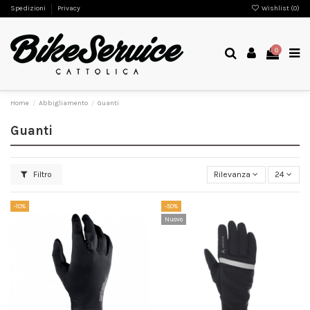
Spedizioni
Privacy
Wishlist (
0
)
0
Home
Abbigliamento
Guanti
Guanti
Filtro
Rilevanza
24
-10%
-50%
Nuovo