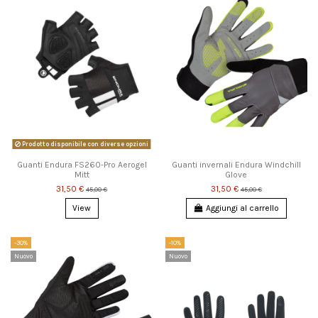
Prodotto disponibile con diverse opzioni
Guanti Endura FS260-Pro Aerogel
Guanti invernali Endura Windchill
Mitt
Glove
31,50 €
31,50 €
45,00 €
45,00 €
View
Aggiungi al carrello
-30%
-10%
Nuovo
Nuovo