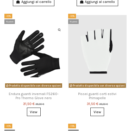
Aggiungi al carrello
Aggiungi al carrello
-10%
-10%
Nuovo
Nuovo
Prodotto disponibile con diverse opzioni
Prodotto disponibile con diverse opzioni
Endura guanti invernali FS260-
Pissei guanti corti estivi
Pro Thermo Glove nero
Primapelle
31,50 €
31,50 €
35,00 €
35,00 €
View
View
-10%
-15%