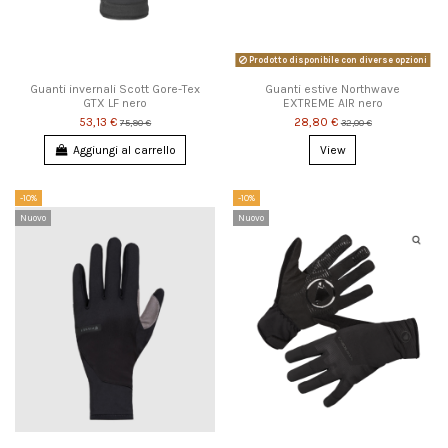
Prodotto disponibile con diverse opzioni
Guanti invernali Scott Gore-Tex
Guanti estive Northwave
GTX LF nero
EXTREME AIR nero
53,13 €
28,80 €
75,90 €
32,00 €
Aggiungi al carrello
View
-10%
-10%
Nuovo
Nuovo