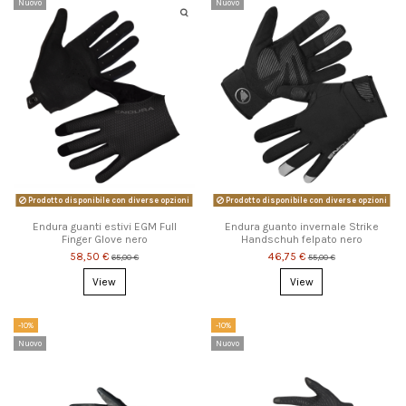
Nuovo
Nuovo
Prodotto disponibile con diverse opzioni
Prodotto disponibile con diverse opzioni
Endura guanti estivi EGM Full
Endura guanto invernale Strike
Finger Glove nero
Handschuh felpato nero
58,50 €
46,75 €
65,00 €
55,00 €
View
View
-10%
-10%
Nuovo
Nuovo