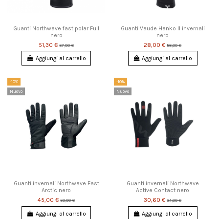
Guanti Northwave fast polar Full
Guanti Vaude Hanko II invernali
nero
nero
51,30 €
28,00 €
57,00 €
56,00 €
Aggiungi al carrello
Aggiungi al carrello
-10%
-10%
Nuovo
Nuovo
Guanti invernali Northwave Fast
Guanti invernali Northwave
Arctic nero
Active Contact nero
45,00 €
30,60 €
50,00 €
34,00 €
Aggiungi al carrello
Aggiungi al carrello