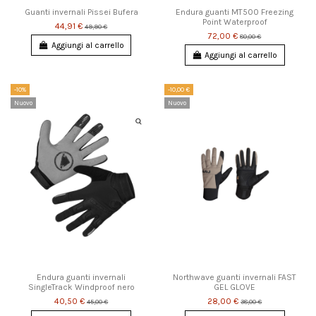
Guanti invernali Pissei Bufera
Endura guanti MT500 Freezing
Point Waterproof
44,91 €
49,90 €
72,00 €
80,00 €
Aggiungi al carrello
Aggiungi al carrello
-10%
-10,00 €
Nuovo
Nuovo
Endura guanti invernali
Northwave guanti invernali FAST
SingleTrack Windproof nero
GEL GLOVE
40,50 €
28,00 €
45,00 €
38,00 €