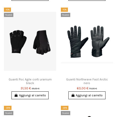
-10%
-10%
Nuovo
Nuovo
Guanti Poc Agile corti uranium
Guanti Northwave Fast Arctic
black
nero
31,50 €
63,00 €
35,00 €
70,00 €
Aggiungi al carrello
Aggiungi al carrello
-30%
-30%
Nuovo
Nuovo