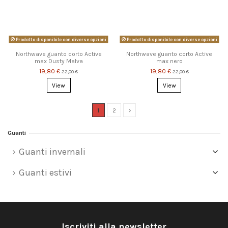
Prodotto disponibile con diverse opzioni
Prodotto disponibile con diverse opzioni
Northwave guanto corto Active
Northwave guanto corto Active
max Dusty Malva
max nero
19,80 €
19,80 €
22,00 €
22,00 €
View
View
1
2
Guanti
Guanti invernali
Guanti estivi
Iscriviti alla newsletter