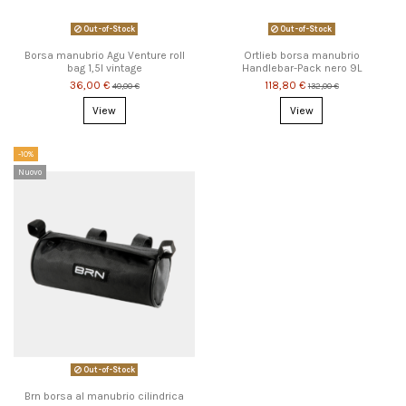
Out-of-Stock
Out-of-Stock
Borsa manubrio Agu Venture roll
Ortlieb borsa manubrio
bag 1,5l vintage
Handlebar-Pack nero 9L
36,00 €
118,80 €
40,00 €
132,00 €
View
View
-10%
Nuovo
Out-of-Stock
Brn borsa al manubrio cilindrica