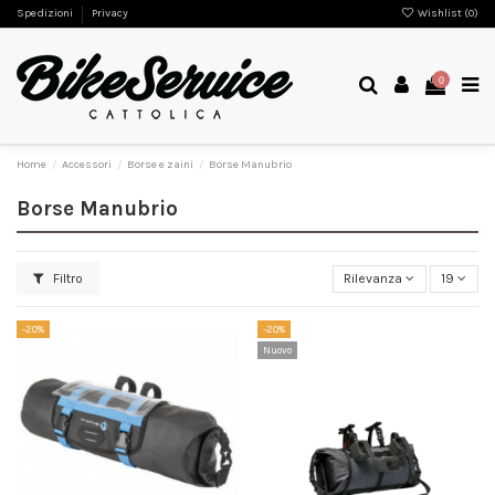
Spedizioni
Privacy
Wishlist (
0
)
0
Home
Accessori
Borse e zaini
Borse Manubrio
Borse Manubrio
Filtro
Rilevanza
19
-20%
-20%
Nuovo