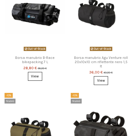
Out-of-Stock
Out-of-Stock
Borsa manubrio B-Race
Borsa manubrio Agu Venture roll
bikepacking 7 L
20x10x10 cm riflettente nero 1,5
lt
28,80 €
36,00 €
36,00 €
40,00 €
View
View
-10%
-10%
Nuovo
Nuovo