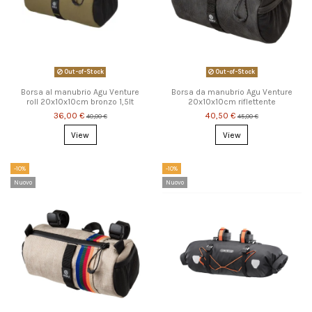
Out-of-Stock
Out-of-Stock
Borsa al manubrio Agu Venture
Borsa da manubrio Agu Venture
roll 20x10x10cm bronzo 1,5lt
20x10x10cm riflettente
36,00 €
40,50 €
40,00 €
45,00 €
View
View
-10%
-10%
Nuovo
Nuovo