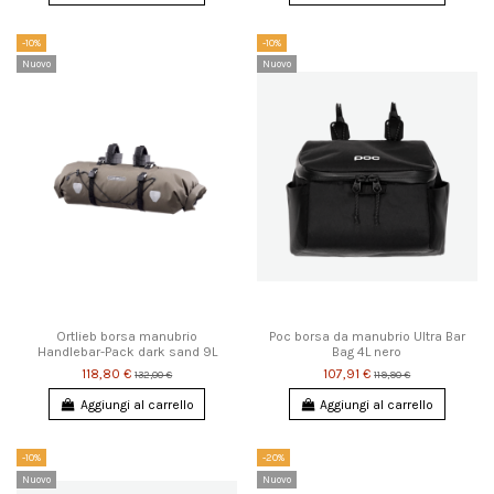
-10%
-10%
Nuovo
Nuovo
Ortlieb borsa manubrio
Poc borsa da manubrio Ultra Bar
Handlebar-Pack dark sand 9L
Bag 4L nero
118,80 €
107,91 €
132,00 €
119,90 €
Aggiungi al carrello
Aggiungi al carrello
-10%
-20%
Nuovo
Nuovo