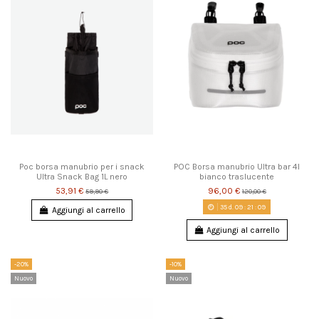
Poc borsa manubrio per i snack
POC Borsa manubrio Ultra bar 4l
Ultra Snack Bag 1L nero
bianco traslucente
53,91 €
96,00 €
59,90 €
120,00 €
35
d.
09
:
21
:
08
Aggiungi al carrello
Aggiungi al carrello
-20%
-10%
Nuovo
Nuovo