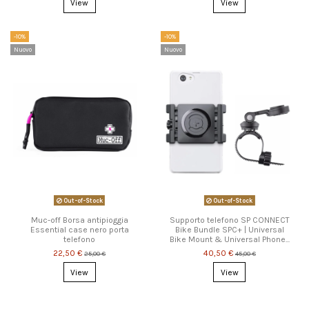
View
View
-10%
-10%
Nuovo
Nuovo
Out-of-Stock
Out-of-Stock
Muc-off Borsa antipioggia
Supporto telefono SP CONNECT
Essential case nero porta
Bike Bundle SPC+ | Universal
telefono
Bike Mount & Universal Phone...
22,50 €
40,50 €
25,00 €
45,00 €
View
View