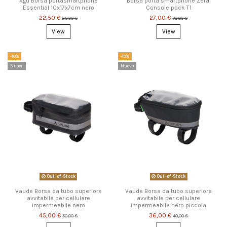
Agu Borsa portasmartphone
Borsa porta smartphone Zefal
Essential 10x17x7cm nero
Console pack T1
22,50 €
27,00 €
25,00 €
30,00 €
View
View
-10%
-10%
Nuovo
Nuovo
Out-of-Stock
Out-of-Stock
Vaude Borsa da tubo superiore
Vaude Borsa da tubo superiore
avvitabile per cellulare
avvitabile per cellulare
impermeabile nero
impermeabile nero piccola
45,00 €
36,00 €
50,00 €
40,00 €