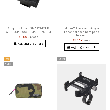
Supporto Bosch SMARTPHONE
Muc-off Borsa antipioggia
GRIP (BSP3200) - SMART SYSTEM
Essential case nero porta
telefono
55,80 €
62,00 €
32,40 €
36,00 €
Aggiungi al carrello
Aggiungi al carrello
-10%
Nuovo
Nuovo