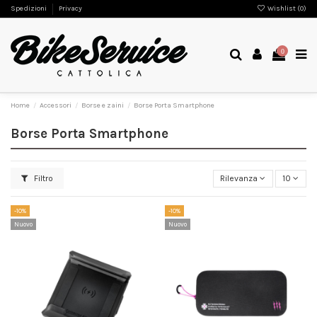
Spedizioni
Privacy
Wishlist (
0
)
0
Home
Accessori
Borse e zaini
Borse Porta Smartphone
Borse Porta Smartphone
Filtro
Rilevanza
10
-10%
-10%
Nuovo
Nuovo