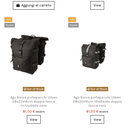
Aggiungi al carrello
View
-10%
-10%
Nuovo
Nuovo
Out-of-Stock
Out-of-Stock
Agu Borsa portapacchi Urban
Agu Borsa portapacchi Urban
28x35x14cm doppia tasca
28x35x14cm riflettente doppia
richiudibile nero
tasca nero
81,00 €
81,00 €
90,00 €
90,00 €
View
View