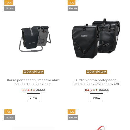
-20%
-10%
Nuovo
Nuovo
Out-of-Stock
Out-of-Stock
Borse portapacchi impermeabile
Ortlieb borsa portapacchi
Vaude Aqua Back nero
laterale Back-Roller nero 40L
122,40 €
146,70 €
153,00 €
163,00 €
View
View
-10%
-10%
Nuovo
Nuovo