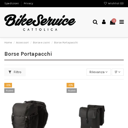
Spedizioni
Privacy
Wishlist (
0
)
0
Home
Accessori
Borse e zaini
Borse Portapacchi
Borse Portapacchi
Filtro
Rilevanza
17
-10%
-10%
Nuovo
Nuovo