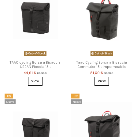
Out-of-Stock
Out-of-Stock
TAAC cycling Borsa a Bisaccia
Taac Cycling Borsa a Bisaccia
URBAN Piccola 13lt
Commuter 15lt Impermeabile
44,91 €
81,00 €
49,90 €
90,00 €
View
View
-10%
-10%
Nuovo
Nuovo