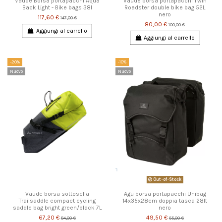
Vaude Borsa portapacchi Aqua
Vaude borsa portapacchi Twin
Back Light - Bike bags 38l
Roadster double bike bag 52L
nero
117,60 €
147,00 €
80,00 €
100,00 €
Aggiungi al carrello
Aggiungi al carrello
-20%
-10%
Nuovo
Nuovo
Out-of-Stock
Vaude borsa sottosella
Agu borsa portapacchi Unibag
Trailsaddle compact cycling
14x35x28cm doppia tasca 28lt
saddle bag bright green/black 7L
nero
67,20 €
49,50 €
84,00 €
55,00 €