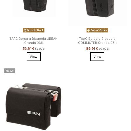
Out-of-Stock
Out-of-Stock
TAAC Borsa a Bisaccia URBAN
TAAC Borsa a Bisaccia
Grande 23lt
COMMUTER Grande 23lt
53,91 €
89,91 €
59,90 €
99,90 €
View
View
Nuovo