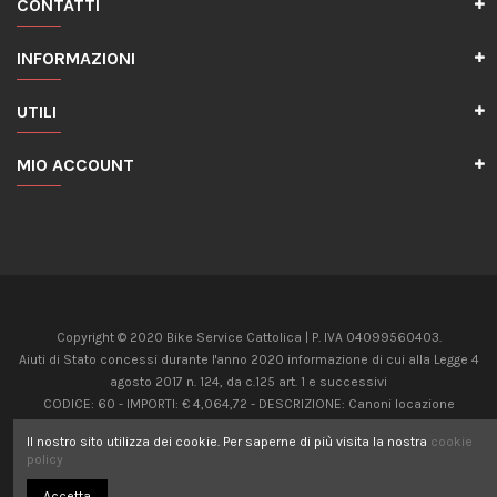
CONTATTI
INFORMAZIONI
UTILI
MIO ACCOUNT
Copyright © 2020 Bike Service Cattolica | P. IVA 04099560403.
Aiuti di Stato concessi durante l'anno 2020 informazione di cui alla Legge 4
agosto 2017 n. 124, da c.125 art. 1 e successivi
CODICE: 60 - IMPORTI: € 4,064,72 - DESCRIZIONE: Canoni locazione
immobili uso non abitativo Art 28 c.5, D.L. 34/2020
Il nostro sito utilizza dei cookie. Per saperne di più visita la nostra
cookie
CODICE: 20 - IMPORTI: € 8,624,00 - DESCRIZIONE: Contributo Fondo perduto
policy
Art 25, D.L. 34/2020
Accetta