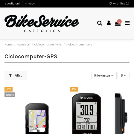
Spedizioni
Privacy
Wishlist (
0
)
0
Home
Accessori
Ciclocomputer - GPS
Ciclocomputer-GPS
Ciclocomputer-GPS
Filtro
Rilevanza
6
-10%
-10%
Nuovo