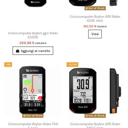
Out-of-Stock
Ciclocomputer Bryton GPS Rider
420E nero
90,00 €
100,00 €
Ciclocomputer Bryton gps Rider
View
S500E
269,96 €
299,95 €
Aggiungi al carrello
-10%
-9,29 €
Out-of-Stock
Out-of-Stock
Ciclocomputer Bryton Rider 750
Ciclocomputer Bryton GPS Rider