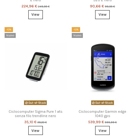
E nero
320 E nero
224,96 €
90,66 €
249,95 €
99,95 €
View
View
-10%
-10%
Nuovo
Nuovo
Out-of-Stock
Out-of-Stock
Ciclocomputer Sigma Pure 1 ats
Ciclocomputer Garmin edge
senza filo trendline nero
1040 gps
35,10 €
539,99 €
39,00 €
599,99 €
View
View