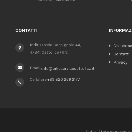
CONTATTI
INFORMAZ
Indirizzo:
Via Carpignola 44,
Chi siam
47841 Cattolica (RN)
Contatti
Privacy
Email:
info@bikeservicecattolica.it
Cellulare:
+39 320 266 2177
Aiuti di Stato concessi d