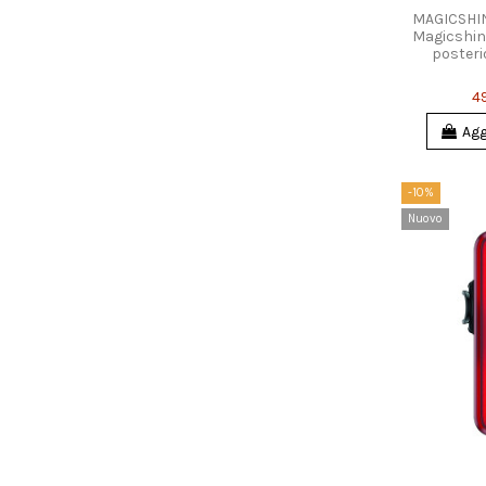
MAGICSHINE
Magicshine
posteri
49
Agg
-10%
Nuovo