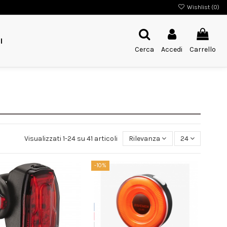
Wishlist (
0
)
I
Cerca
Accedi
Carrello
Visualizzati 1-24 su 41 articoli
Rilevanza
24
-10%