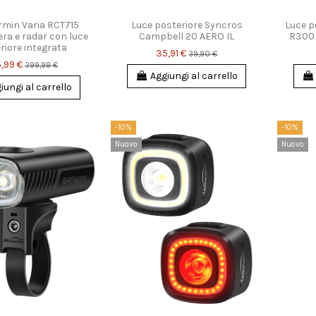
rmin Varia RCT715
Luce posteriore Syncros
Luce p
ra e radar con luce
Campbell 20 AERO IL
R300L
riore integrata
35,91 €
39,90 €
,99 €
399,99 €
Aggiungi al carrello
iungi al carrello
-10%
-10%
Nuovo
Nuovo