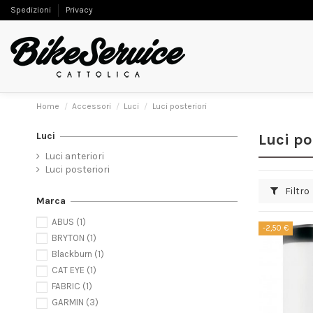
Spedizioni
Privacy
Home
Accessori
Luci
Luci posteriori
Luci
Luci po
Luci anteriori
Luci posteriori
Filtro
Marca
ABUS
(1)
-2,50 €
BRYTON
(1)
Blackburn
(1)
CAT EYE
(1)
FABRIC
(1)
GARMIN
(3)