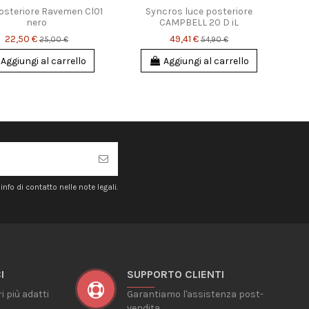
osteriore Ravemen Cl01
Syncros luce posteriore
nero
CAMPBELL 20 D iL
22,50 €
49,41 €
25,00 €
54,90 €
Aggiungi al carrello
Aggiungi al carrello
nfo di contatto nelle note legali.
I
SUPPORTO CLIENTI
ri più adatti
Garantiamo l'assistenza post-
vendita