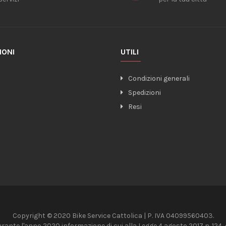
IONI
UTILI
o
Condizioni generali
Spedizioni
Resi
Copyright © 2020 Bike Service Cattolica | P. IVA 04099560403.
urante l'anno 2020 informazione di cui alla Legge 4 agosto 2017 n. 124, da