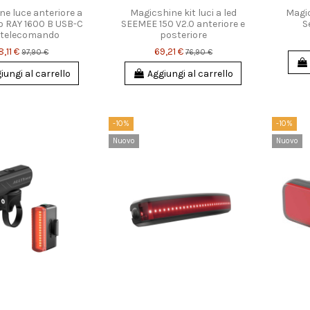
e luce anteriore a
Magicshine kit luci a led
Magic
o RAY 1600 B USB-C
SEEMEE 150 V2.0 anteriore e
S
 telecomando
posteriore
,11 €
69,21 €
97,90 €
76,90 €
iungi al carrello
Aggiungi al carrello
-10%
-10%
Nuovo
Nuovo