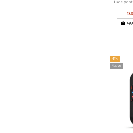
Luce post
139
Agg
-11%
Nuovo