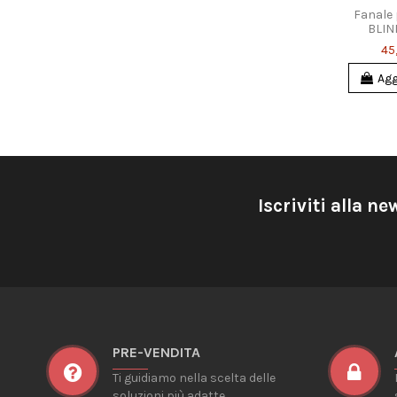
Fanale
BLIN
45
Agg
Iscriviti alla ne
PRE-VENDITA
Ti guidiamo nella scelta delle
soluzioni più adatte