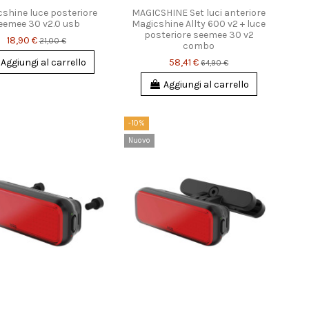
shine luce posteriore
MAGICSHINE Set luci anteriore
eemee 30 v2.0 usb
Magicshine Allty 600 v2 + luce
posteriore seemee 30 v2
18,90 €
21,00 €
combo
58,41 €
Aggiungi al carrello
64,90 €
Aggiungi al carrello
-10%
Nuovo