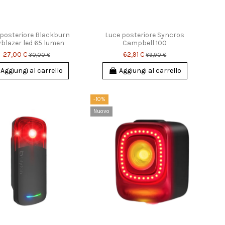
 posteriore Blackburn
Luce posteriore Syncros
blazer led 65 lumen
Campbell 100
27,00 €
62,91 €
30,00 €
69,90 €
Aggiungi al carrello
Aggiungi al carrello
-10%
Nuovo