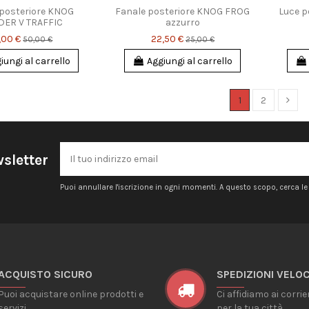
 posteriore KNOG
Fanale posteriore KNOG FROG
Luce p
DER V TRAFFIC
azzurro
,00 €
22,50 €
50,00 €
25,00 €
iungi al carrello
Aggiungi al carrello
1
2
wsletter
Puoi annullare l'iscrizione in ogni momenti. A questo scopo, cerca le i
ACQUISTO SICURO
SPEDIZIONI VELOC
Puoi acquistare online prodotti e
Ci affidiamo ai corrie
servizi
per la tua città