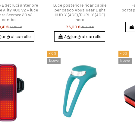
 Set luci anteriore
Luce posteriore ricaricabile
F
 Allty 400 v2 + luce
per casco Abus Rear Light
portap
ore Seemee 20 v2
HUD-Y (ACE)/PURL-Y (ACE)
combo
nero
,41 €
36,00 €
54,90 €
40,00 €
iungi al carrello
Aggiungi al carrello
-10%
-10%
Nuovo
Nuovo