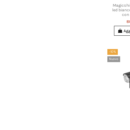
Magicshin
led bianc
con
88
Agg
-10%
Nuovo