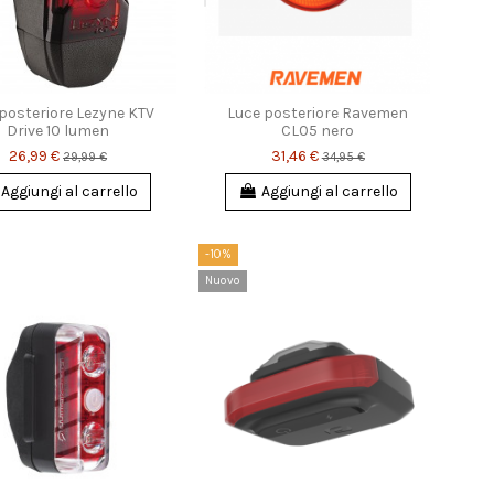
posteriore Lezyne KTV
Luce posteriore Ravemen
Drive 10 lumen
CL05 nero
26,99 €
31,46 €
29,99 €
34,95 €
Aggiungi al carrello
Aggiungi al carrello
-10%
Nuovo