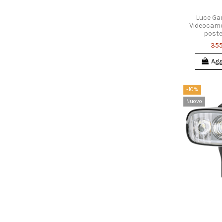
Luce Ga
Videocame
poste
355
Agg
-10%
Nuovo