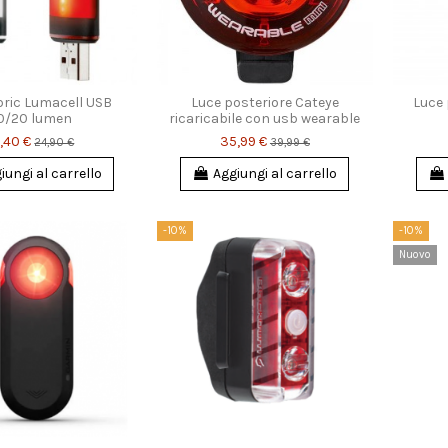
bric Lumacell USB
Luce posteriore Cateye
Luce 
0/20 lumen
ricaricabile con usb wearable
,40 €
35,99 €
24,90 €
39,99 €
iungi al carrello
Aggiungi al carrello
-10%
-10%
Nuovo