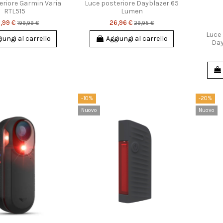
eriore Garmin Varia
Luce posteriore Dayblazer 65
RTL515
Lumen
,99 €
26,96 €
199,99 €
29,95 €
Luce
iungi al carrello
Aggiungi al carrello
Day
-10%
-20%
Nuovo
Nuovo