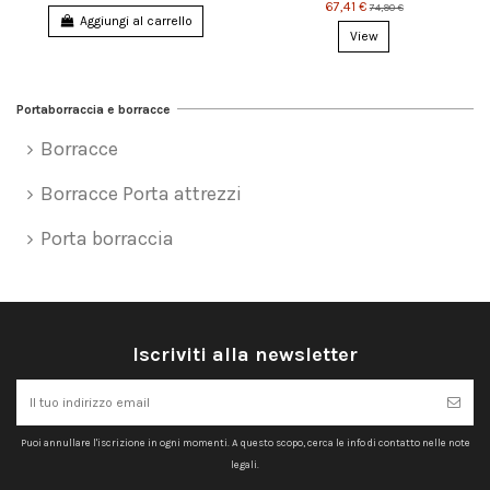
67,41 €
74,90 €
Aggiungi al carrello
View
Portaborraccia e borracce
Borracce
Borracce Porta attrezzi
Porta borraccia
Iscriviti alla newsletter
Puoi annullare l'iscrizione in ogni momenti. A questo scopo, cerca le info di contatto nelle note
legali.