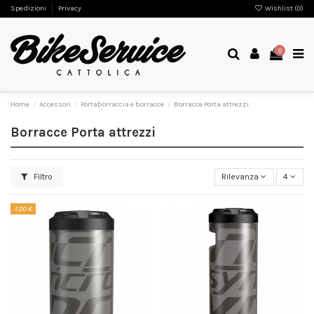
Spedizioni
Privacy
Wishlist (
0
)
0
Home
Accessori
Portaborraccia e borracce
Borracce Porta attrezzi
Borracce Porta attrezzi
Filtro
Rilevanza
4
-1,00 €