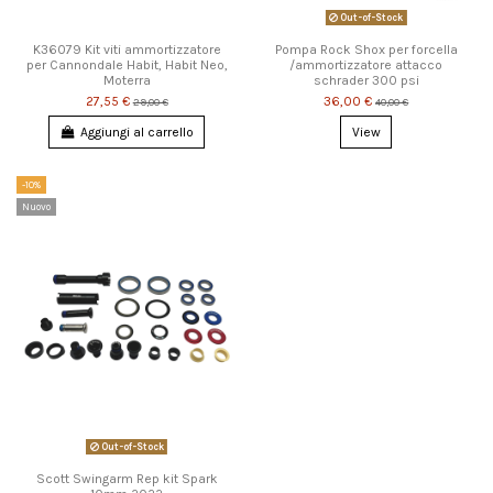
Out-of-Stock
K36079 Kit viti ammortizzatore
Pompa Rock Shox per forcella
per Cannondale Habit, Habit Neo,
/ammortizzatore attacco
Moterra
schrader 300 psi
27,55 €
36,00 €
29,00 €
40,00 €
Aggiungi al carrello
View
-10%
Nuovo
Out-of-Stock
Scott Swingarm Rep kit Spark