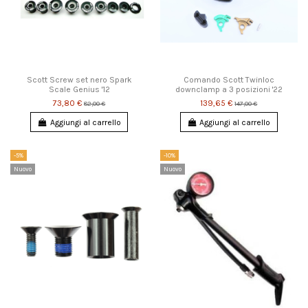
Scott Screw set nero Spark
Comando Scott Twinloc
Scale Genius '12
downclamp a 3 posizioni '22
73,80 €
139,65 €
82,00 €
147,00 €
Aggiungi al carrello
Aggiungi al carrello
-5%
-10%
Nuovo
Nuovo