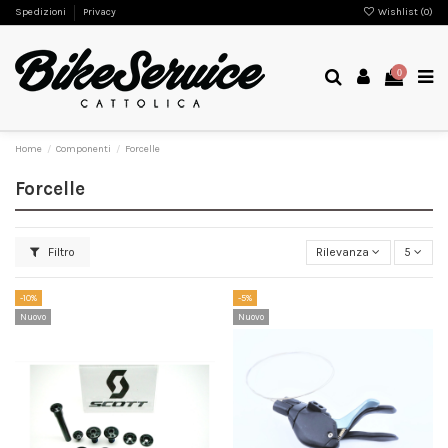
Spedizioni
Privacy
Wishlist (
0
)
0
Home
Componenti
Forcelle
Forcelle
Filtro
Rilevanza
5
-10%
-5%
Nuovo
Nuovo