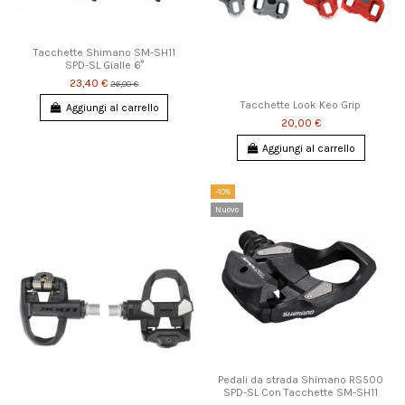
Tacchette Shimano SM-SH11
SPD-SL Gialle 6°
23,40 €
26,00 €
Tacchette Look Keo Grip
Aggiungi al carrello
20,00 €
Aggiungi al carrello
-10%
Nuovo
Pedali da strada Shimano RS500
SPD-SL Con Tacchette SM-SH11