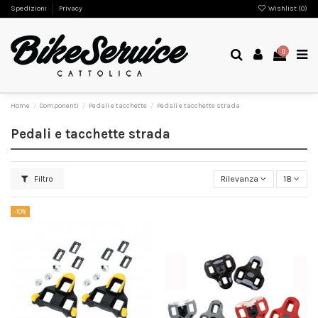
Spedizioni
Privacy
Wishlist (
0
)
0
Home
Componenti
Pedali e tacchette
Pedali e tacchette strada
Pedali e tacchette strada
Filtro
Rilevanza
18
-10%