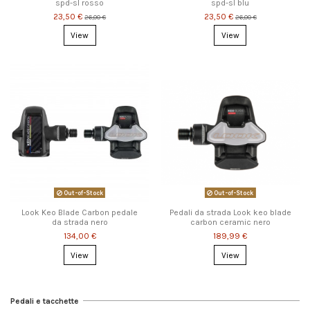
spd-sl rosso
spd-sl blu
23,50 €
23,50 €
26,00 €
26,00 €
View
View
Out-of-Stock
Out-of-Stock
Look Keo Blade Carbon pedale
Pedali da strada Look keo blade
da strada nero
carbon ceramic nero
134,00 €
189,99 €
View
View
Pedali e tacchette