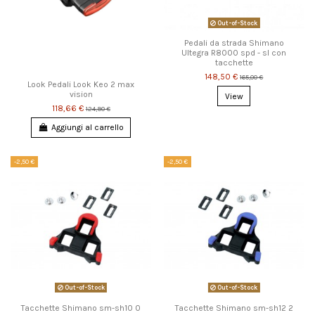
Out-of-Stock
Pedali da strada Shimano
Ultegra R8000 spd - sl con
tacchette
148,50 €
165,00 €
Look Pedali Look Keo 2 max
vision
View
118,66 €
124,90 €
Aggiungi al carrello
-2,50 €
-2,50 €
Out-of-Stock
Out-of-Stock
Tacchette Shimano sm-sh10 0
Tacchette Shimano sm-sh12 2