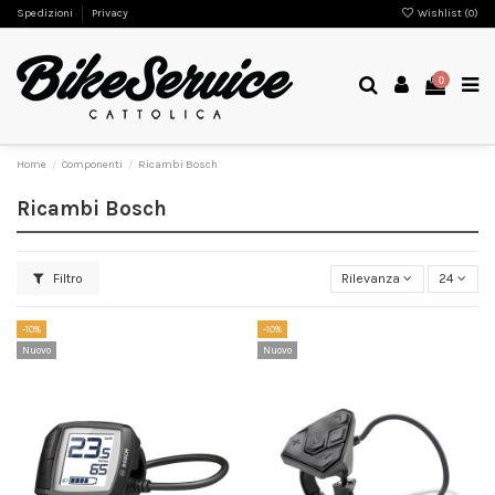
Spedizioni
Privacy
Wishlist (
0
)
0
Home
Componenti
Ricambi Bosch
Ricambi Bosch
Filtro
Rilevanza
24
-10%
-10%
Nuovo
Nuovo