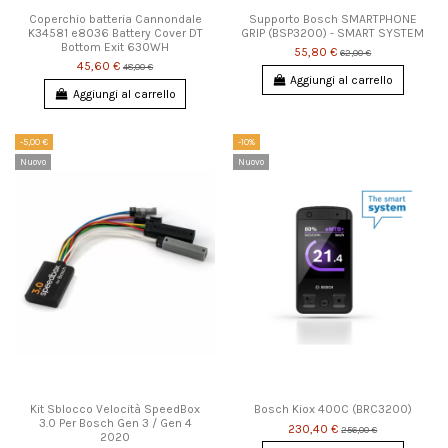
Coperchio batteria Cannondale
Supporto Bosch SMARTPHONE
K34581 e8036 Battery Cover DT
GRIP (BSP3200) - SMART SYSTEM
Bottom Exit 630WH
55,80 €
62,00 €
45,60 €
48,00 €
Aggiungi al carrello
Aggiungi al carrello
-5,00 €
-10%
Nuovo
Nuovo
Kit Sblocco Velocità SpeedBox
Bosch Kiox 400C (BRC3200)
3.0 Per Bosch Gen 3 / Gen 4
230,40 €
256,00 €
2020