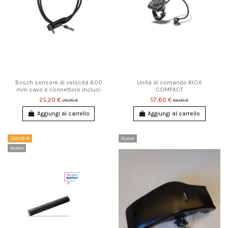
Bosch sensore di velocità 600
Unità di comando KIOX
mm cavo e connettore inclusi
COMPACT
25,20 €
57,60 €
28,00 €
64,00 €
Aggiungi al carrello
Aggiungi al carrello
-221,00 €
Nuovo
Nuovo