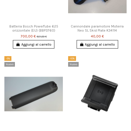
Batteria Bosch PowerTube 625
Cannondale paramotore Moterra
orizzontale (EU) (BBP3760)
Neo SL Skid Plate K34114
700,00 €
40,00 €
921,00 €
Aggiungi al carrello
Aggiungi al carrello
-5%
-10%
Nuovo
Nuovo