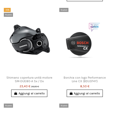
-10%
Nuovo
Nuovo
Shimano copertura unità motore
Borchia con logo Performance
SM-DUE80-A Sx / Dx
Line CX (BDU374Y)
23,40 €
8,50 €
26,00 €
Aggiungi al carrello
Aggiungi al carrello
Nuovo
Nuovo