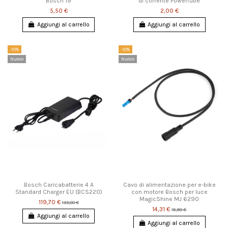
Bosch 19
di corrente PowerTube
5,50 €
2,00 €
Aggiungi al carrello
Aggiungi al carrello
-10%
-10%
Nuovo
Nuovo
Bosch Caricabatterie 4 A
Cavo di alimentazione per e-bike
Standard Charger EU (BCS220)
con motore Bosch per luce
MagicShine MJ 6290
119,70 €
133,00 €
14,31 €
15,90 €
Aggiungi al carrello
Aggiungi al carrello