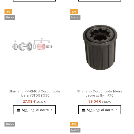
-5%
-10%
Nuovo
Nuovo
Shimano FH-RM66 Corpo ruota
Shimano Corpo ruota libera
libera Y3TD98050
deore xt fh-m770
27,08 €
59,04 €
28,50 €
65,60 €
Aggiungi al carrello
Aggiungi al carrello
Nuovo
-10%
Nuovo