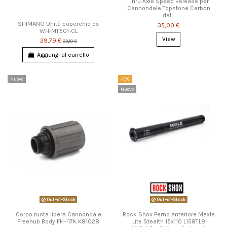
Thru Axle Speed Release per
Cannondale Topstone Carbon
dal...
SHIMANO Unità coperchio dx
35,00 €
WH-MT501-CL
View
29,79 €
33,10 €
Aggiungi al carrello
Nuovo
-10%
Nuovo
Out-of-Stock
Out-of-Stock
Corpo ruota libera Cannondale
Rock Shox Perno anteriore Maxle
Freehub Body FH-117K K81028
Lite Stealth 15x110 L158TL9