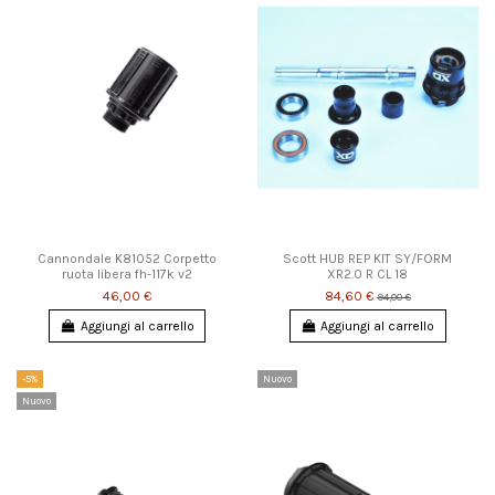
Cannondale K81052 Corpetto
Scott HUB REP KIT SY/FORM
ruota libera fh-117k v2
XR2.0 R CL 18
46,00 €
84,60 €
94,00 €
Aggiungi al carrello
Aggiungi al carrello
-5%
Nuovo
Nuovo