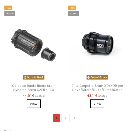
-10%
-10%
Nuovo
Nuovo
Out-of-Stock
Out-of-Stock
Corpetto Ruota libera sram
Elite Corpetto Sram XD/XDR per
Syncros Shim CAPITAL 1.0
Drivo/Direto/Suito/Turno/Roteo
44,91 €
43,11 €
49,90 €
47,90 €
View
View
1
2