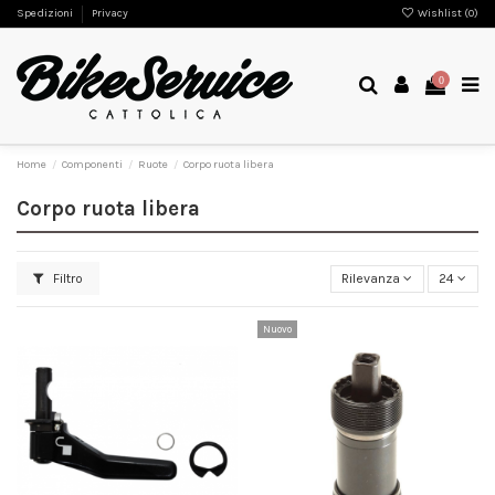
Spedizioni
Privacy
Wishlist (
0
)
0
Home
Componenti
Ruote
Corpo ruota libera
Corpo ruota libera
Filtro
Rilevanza
24
Nuovo