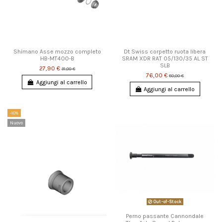
Shimano Asse mozzo completo
Dt Swiss corpetto ruota libera
HB-MT400-B
SRAM XDR RAT 05/130/35 AL ST
SLB
27,90 €
31,00 €
76,00 €
80,00 €
Aggiungi al carrello
Aggiungi al carrello
-10%
Nuovo
Out-of-Stock
Perno passante Cannondale