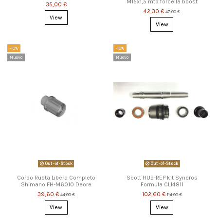
M15x1,5 mtb forcella boost
35,00 €
42,30 €
47,00 €
View
View
-10%
-10%
Nuovo
Nuovo
Out-of-Stock
Out-of-Stock
Corpo Ruota Libera Completo
Scott HUB-REP kit Syncros
Shimano FH-M6010 Deore
Formula CL14811
39,60 €
102,60 €
44,00 €
114,00 €
View
View