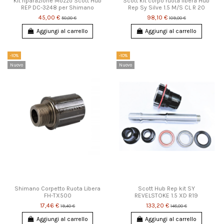
Kit riparazione Mozzo Scott Hub
Scott kit corpo ruota libera Hub
REP DC-3248 per Shimano
Rep Sy Silve 1.5 M/S CL R 20
45,00 €
98,10 €
50,00 €
109,00 €
Aggiungi al carrello
Aggiungi al carrello
-10%
-10%
Nuovo
Nuovo
Shimano Corpetto Ruota Libera
Scott Hub Rep kit SY
FH-TX500
REVELSTOKE 1.5 XD R19
17,46 €
133,20 €
19,40 €
148,00 €
Aggiungi al carrello
Aggiungi al carrello