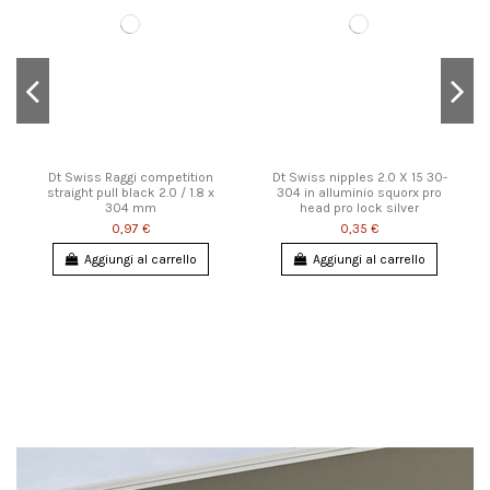
Dt Swiss Raggi competition
Dt Swiss nipples 2.0 X 15 30-
straight pull black 2.0 / 1.8 x
304 in alluminio squorx pro
304 mm
head pro lock silver
0,97 €
0,35 €
Aggiungi al carrello
Aggiungi al carrello
Nuovo
Nuovo
Nuovo
Nuovo
Nuovo