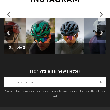
Sample 1
Scopri di più
Sample 2
Sample 3
Iscriviti alla newsletter
Puoi annullare l'iscrizione in ogni momenti. A questo scopo, cerca le info di contatto nelle note
legali.