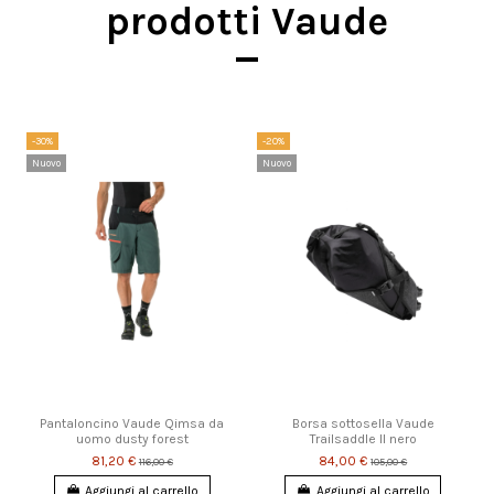
prodotti Vaude
-30%
-20%
Nuovo
Nuovo
Pantaloncino Vaude Qimsa da
Borsa sottosella Vaude
uomo dusty forest
Trailsaddle II nero
81,20 €
84,00 €
116,00 €
105,00 €
Aggiungi al carrello
Aggiungi al carrello