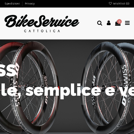
Spedizioni
Privacy
Wishlist (
0
)
0
SS
ile, semplice e ve