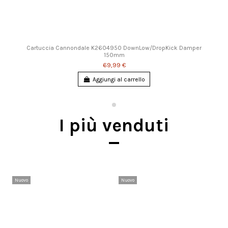
Cartuccia Cannondale K2604950 DownLow/DropKick Damper
150mm
69,99 €
Aggiungi al carrello
I più venduti
Nuovo
Nuovo