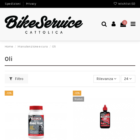
Spedizioni
Privacy
Wishlist (
0
)
0
Home
Manutenzione e cura
Oli
Oli
Filtro
Rilevanza
24
-10%
-10%
Nuovo