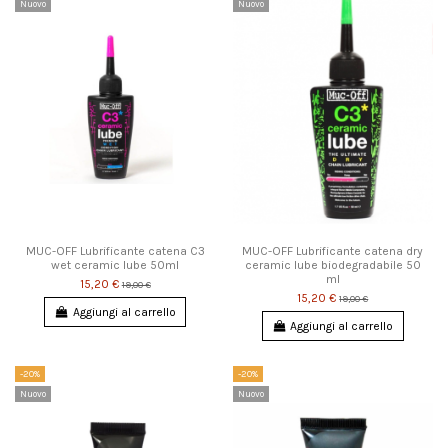
Nuovo
Nuovo
MUC-OFF Lubrificante catena C3
MUC-OFF Lubrificante catena dry
wet ceramic lube 50ml
ceramic lube biodegradabile 50
ml
15,20 €
19,00 €
15,20 €
19,00 €
Aggiungi al carrello
Aggiungi al carrello
-20%
-20%
Nuovo
Nuovo