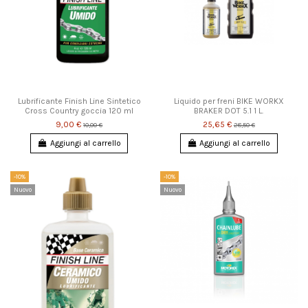
Lubrificante Finish Line Sintetico
Liquido per freni BIKE WORKX
Cross Country goccia 120 ml
BRAKER DOT 5.1 1 L.
9,00 €
25,65 €
10,00 €
28,50 €
Aggiungi al carrello
Aggiungi al carrello
-10%
-10%
Nuovo
Nuovo