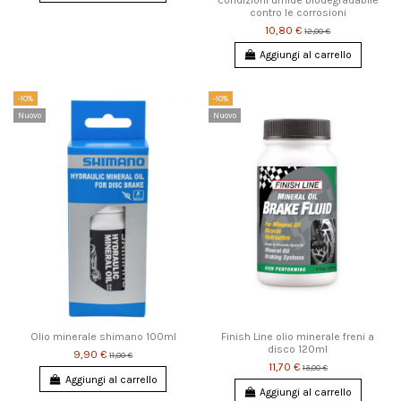
condizioni umide biodegradabile
contro le corrosioni
10,80 €
12,00 €
Aggiungi al carrello
-10%
-10%
Nuovo
Nuovo
Olio minerale shimano 100ml
Finish Line olio minerale freni a
disco 120ml
9,90 €
11,00 €
11,70 €
13,00 €
Aggiungi al carrello
Aggiungi al carrello