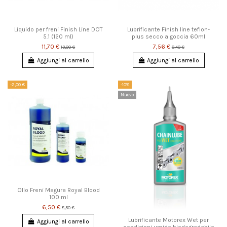
Liquido per freni Finish Line DOT
Lubrificante Finish line teflon-
5.1 (120 ml)
plus secco a goccia 60ml
11,70 €
7,56 €
13,00 €
8,40 €
Aggiungi al carrello
Aggiungi al carrello
-2,00 €
-10%
Nuovo
Olio Freni Magura Royal Blood
100 ml
6,50 €
8,50 €
Lubrificante Motorex Wet per
Aggiungi al carrello