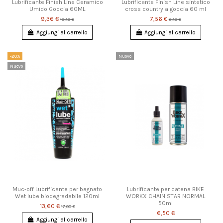
Lubrificante Finish Line Ceramico
Lubrificante Finish Line sintetico
Umido Goccia 60ML
cross country a goccia 60 ml
9,36 €
7,56 €
10,40 €
8,40 €
Aggiungi al carrello
Aggiungi al carrello
-20%
Nuovo
Nuovo
Muc-off Lubrificante per bagnato
Lubrificante per catena BIKE
Wet lube biodegradabile 120ml
WORKX CHAIN STAR NORMAL
50ml
13,60 €
17,00 €
6,50 €
Aggiungi al carrello