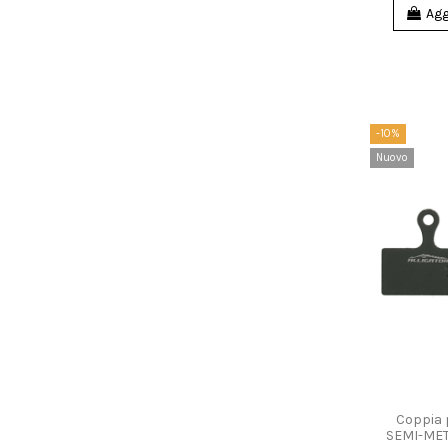
Agg
-10%
Nuovo
Coppia p
SEMI-MET