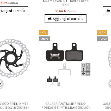
SRAM Level/T/TL Red e Force
,60 €
14,00 €
AXS
12,60 €
iungi al carrello
14,00 €
Aggiungi al carrello
-10%
-20%
Nuovo
Nuovo
DISCO FRENO MTB
GALFER PASTIGLIE FRENO
GALF
 160X1,8 (110158)
FD513G1851 MTB SRAM (110120)
DB0