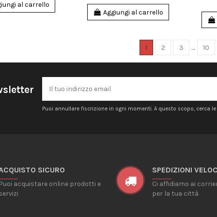
iungi al carrello
Aggiungi al carrello
1
2
3
…
10
wsletter
Puoi annullare l'iscrizione in ogni momenti. A questo scopo, cerca le i
ACQUISTO SICURO
SPEDIZIONI VELOC
Puoi acquistare online prodotti e
Ci affidiamo ai corrie
servizi
per la tua città