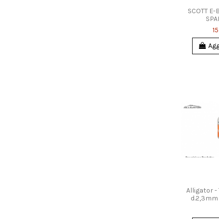
SCOTT E-
SPA
15
Agg
Alligator -
d.2,3mm i