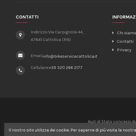
CONTATTI
INFORMAZ
Indirizzo:
Via Carpignola 44,
Chi siam
47841 Cattolica (RN)
Contatti
Privacy
Email:
info@bikeservicecattolica.it
Cellulare:
+39 320 266 2177
Aiuti di Stato concessi d
CODICE: 60 - IMPORTI: €
Il nostro sito utilizza dei cookie. Per saperne di più visita la nostr
CODICE: 20 -