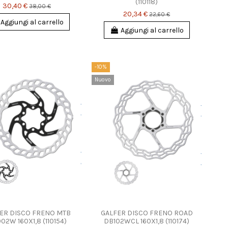
(110118)
30,40 €
38,00 €
20,34 €
22,60 €
Aggiungi al carrello
Aggiungi al carrello
-10%
Nuovo
ER DISCO FRENO MTB
GALFER DISCO FRENO ROAD
02W 160X1,8 (110154)
DB102WCL 160X1,8 (110174)