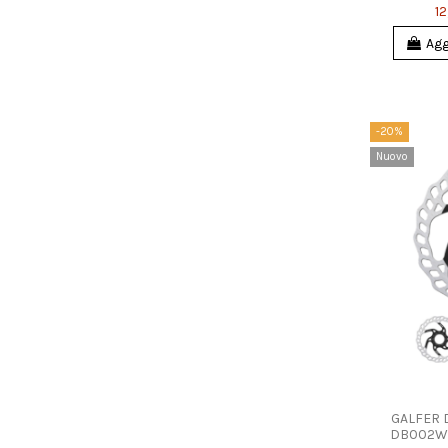
12
Agg
-20%
Nuovo
GALFER 
DB002WCL