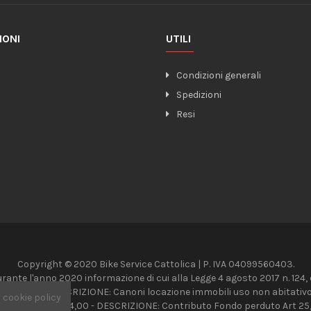
IONI
UTILI
o
Condizioni generali
Spedizioni
Resi
Copyright © 2020 Bike Service Cattolica | P. IVA 04099560403.
urante l'anno 2020 informazione di cui alla Legge 4 agosto 2017 n. 124, da
 4,064,72 - DESCRIZIONE: Canoni locazione immobili uso non abitativo 
a
cookie policy
 IMPORTI: € 8,624,00 - DESCRIZIONE: Contributo Fondo perduto Art 25,