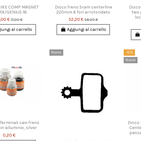
BIKE COMP MAGNET
Disco freno Sram centerline
Disco
RK/GENIUS 18
220mm 6 fori arrotondato
two 
lo
,00 €
52,20 €
17,00 €
58,00 €
iungi al carrello
Aggiungi al carrello
Nuovo
-10%
Nuovo
 Terminali cavi freno
Disco
n alluminio, silver
Cente
passa
0,20 €