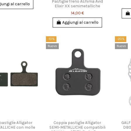
Pastiglie freno Ashima Avid
iungi al carrello
Elixir XX semimetalliche
14,00 €
Aggiungi al carrello
-10%
-20%
Nuovo
Nuovo
astiglie Alligator
Coppia pastiglie Alligator
GALF
ALLICHE con molle
SEMI-METALLICHE compatibili
DB0