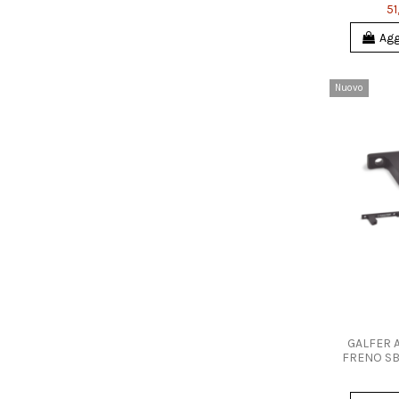
51
Agg
Nuovo
GALFER 
FRENO SB