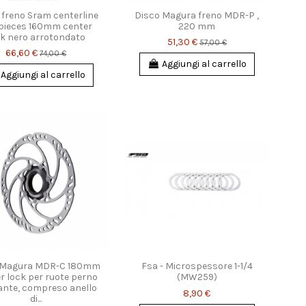
 freno Sram centerline
Disco Magura freno MDR-P ,
pieces 160mm center
220 mm
ck nero arrotondato
51,30 €
57,00 €
66,60 €
74,00 €
Aggiungi al carrello
Aggiungi al carrello
 Magura MDR-C 180mm
Fsa - Microspessore 1-1/4
r lock per ruote perno
(MW259)
nte, compreso anello
8,90 €
di...