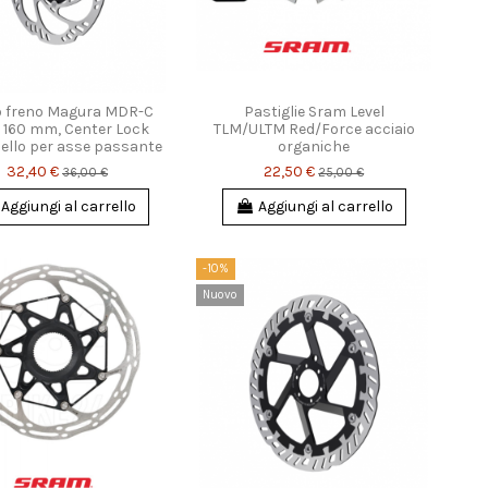
o freno Magura MDR-C
Pastiglie Sram Level
Ø 160 mm, Center Lock
TLM/ULTM Red/Force acciaio
ello per asse passante
organiche
32,40 €
22,50 €
36,00 €
25,00 €
Aggiungi al carrello
Aggiungi al carrello
-10%
Nuovo