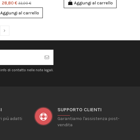
28,80 €
Aggiungi al carrello
32,00 €
Aggiungi al carrello
nfo di contatto nelle note legali.
I
SUPPORTO CLIENTI
ri più adatti
Garantiamo l'assistenza post-
vendita