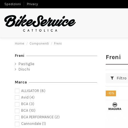
Spedizioni
Privacy
Home
Componenti
Freni
Freni
Freni
Pastiglie
Dischi
Filtro
Marca
ALLIGATOR
(8)
-10%
Avid
(4)
BCA
(3)
BCA
(10)
BCA PERFORMANCE
(2)
Cannondale
(1)