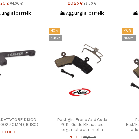
,20 €
20,25 €
64,00 €
22,50 €
iungi al carrello
Aggiungi al carrello
-10%
-10%
Nuovo
Nuovo
ADATTATORE DISCO
Pastiglie Freno Avid Code
Pa
002 20MM (110180)
2011+ Guide RE acciaio
Red/Fo
organiche con molla
all
10,00 €
26,10 €
29,00 €