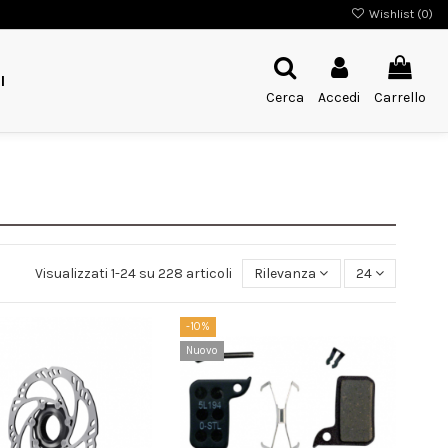
Wishlist (
0
)
I
Cerca
Accedi
Carrello
Visualizzati 1-24 su 228 articoli
Rilevanza
24
-10%
Nuovo