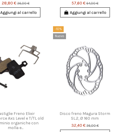
28,80 €
57,60 €
36,00 €
64,00 €
Aggiungi al carrello
Aggiungi al carrello
-10%
Nuovo
stiglie Freno Elixir
Disco freno Magura Storm
rce Axs Level e T/TL old
SL.2, Ø 160 mm
uminio organiche con
32,40 €
36,00 €
molla e...