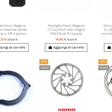
lie freno Magura
Pastiglie freno Magura
Disc
rformance2 molle
7.C,Comfort vite ritegno
CL, 
disco MT 4 piston
PASTIGLIE (1 coppia)
con an
,15 €
14,40 €
23,50 €
16,00 €
iungi al carrello
Aggiungi al carrello
-10%
-10%
Nuovo
Nuovo