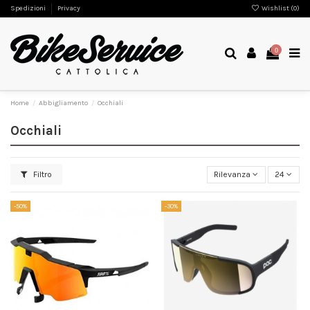
Spedizioni
Privacy
Wishlist (
0
)
0
Home
Abbigliamento
Occhiali
Occhiali
Filtro
Rilevanza
24
-50%
-30%