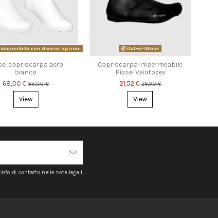
disponibile con diverse opzioni
Out-of-Stock
sei copriscarpa aero
Copriscarpa impermeabile
bianco
Pissei Velotozex
68,00 €
21,52 €
85,00 €
26,90 €
View
View
nfo di contatto nelle note legali.