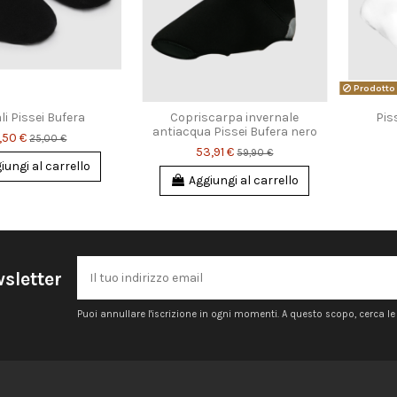
Prodotto 
li Pissei Bufera
Copriscarpa invernale
Pis
antiacqua Pissei Bufera nero
,50 €
25,00 €
53,91 €
59,90 €
iungi al carrello
Aggiungi al carrello
wsletter
Puoi annullare l'iscrizione in ogni momenti. A questo scopo, cerca le i