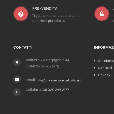
PRE-VENDITA
Ti guidiamo nella scelta delle
soluzioni più adatte
CONTATTI
INFORMAZ
Indirizzo:
Via Carpignola 44,
Chi siam
47841 Cattolica (RN)
Contatti
Privacy
Email:
info@bikeservicecattolica.it
Cellulare:
+39 320 266 2177