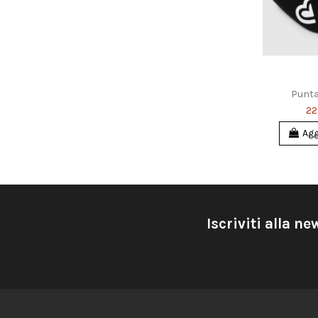
Punta
22
Agg
Iscriviti alla ne