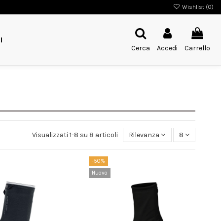
Wishlist (
0
)
I
Cerca
Accedi
Carrello
Visualizzati 1-8 su 8 articoli
Rilevanza
8
-50%
Nuovo