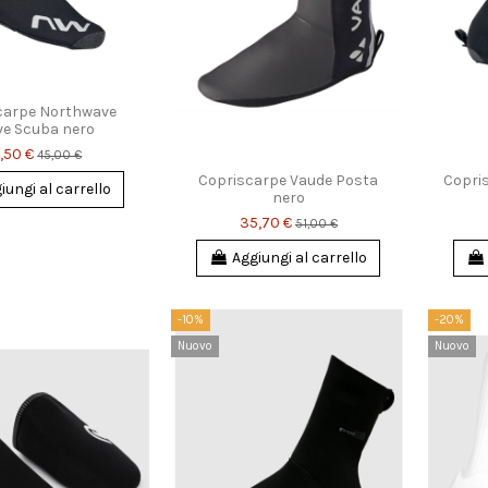
carpe Northwave
ve Scuba nero
,50 €
45,00 €
Copriscarpe Vaude Posta
Copri
iungi al carrello
nero
35,70 €
51,00 €
Aggiungi al carrello
-10%
-20%
Nuovo
Nuovo