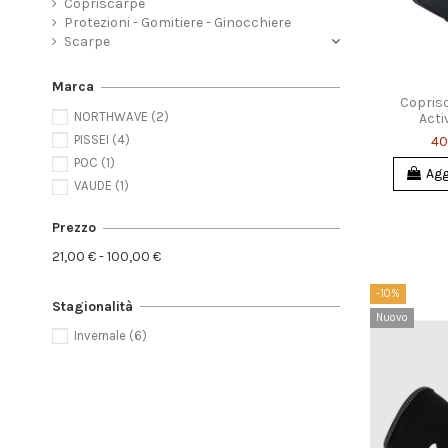
Copriscarpe
Protezioni - Gomitiere - Ginocchiere
Scarpe
Marca
Copris
NORTHWAVE
(2)
Acti
PISSEI
(4)
40
POC
(1)
Agg
VAUDE
(1)
Prezzo
21,00 € - 100,00 €
-10%
Stagionalità
Nuovo
Invernale
(6)