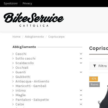
Spedizioni
Privacy
Home
Abbigliamento
Copriscarpe
Abbigliamento
Copris
Caschi
Sotto caschi
Scaldacollo
Filtro
Occhiali
Guanti
Giubbotti
-10%
Antiacqua - Antivento
Nuovo
Manicotti - Gambali
Intimo
Maglie
Pantaloni - Salopette
Calze