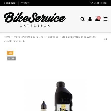
Spedizioni
Privacy
Wishlist (
0
)
0
Home
Manutenzione e cura
Oli
Olio freno
Liquido per freni BIKE WORKX
BRAKER DOT 5.1 1 L.
-10%
Nuovo