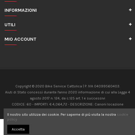
INFORMAZIONI
UTILI
MIO ACCOUNT
Copyright © 2020 Bike Service Cattolica | P. IVA 04099560403.
Aiuti di Stato concessi durante l'anno 2020 informazione di cui alla Legge 4
agosto 2017 n. 124, da c.125 art. 1 e successivi
CODICE: 60 - IMPORTI: € 4,064,72 - DESCRIZIONE: Canoni locazione
immobili uso non abitativo Art 28 c.5, D.L. 34/2020
Il nostro sito utilizza dei cookie. Per saperne di più visita la nostra
cookie
CODICE: 20 - IMPORTI: € 8,624,00 - DESCRIZIONE: Contributo Fondo perduto
policy
Art 25, D.L. 34/2020
Aggiungi al carrello
Accetta