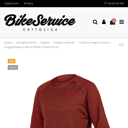
Spedizioni
Privacy
Wishlist (
0
)
0
Home
Abbigliamento
Maglie
Maglie invernali
Endura maglia manica
lunga felpata SINGLETRACK FLEECE rosso
-15%
Nuovo