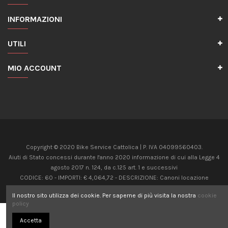
INFORMAZIONI
UTILI
MIO ACCOUNT
Copyright © 2020 Bike Service Cattolica | P. IVA 04099560403.
Aiuti di Stato concessi durante l'anno 2020 informazione di cui alla Legge 4
agosto 2017 n. 124, da c.125 art. 1 e successivi
CODICE: 60 - IMPORTI: € 4,064,72 - DESCRIZIONE: Canoni locazione
immobili uso non abitativo Art 28 c.5, D.L. 34/2020
Il nostro sito utilizza dei cookie. Per saperne di più visita la nostra
cookie
CODICE: 20 - IMPORTI: € 8,624,00 - DESCRIZIONE: Contributo Fondo perduto
policy
Art 25, D.L. 34/2020
Aggiungi al carrello
Accetta