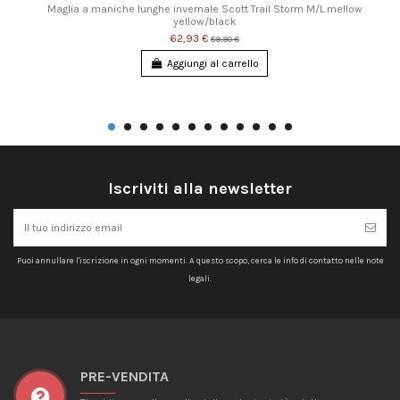
Maglia a maniche lunghe invernale Scott Trail Storm M/L mellow
yellow/black
62,93 €
89,90 €
Aggiungi al carrello
Iscriviti alla newsletter
Puoi annullare l'iscrizione in ogni momenti. A questo scopo, cerca le info di contatto nelle note
legali.
PRE-VENDITA