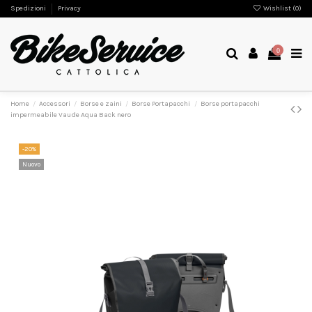
Spedizioni
Privacy
Wishlist (
0
)
0
Home
Accessori
Borse e zaini
Borse Portapacchi
Borse portapacchi
impermeabile Vaude Aqua Back nero
-20%
Nuovo