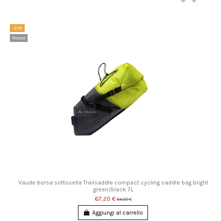
-20%
Nuovo
Vaude borsa sottosella Trailsaddle compact cycling saddle bag bright
green/black 7L
67,20 €
84,00 €
Aggiungi al carrello