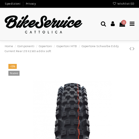
Spedizioni
Privacy
Wishlist (
0
)
0
Home
Componenti
Copertoni
Copertoni MTB
Copertone Schwalbe Eddy
Current Rear 29 X2.60 addix soft
-15%
Nuovo