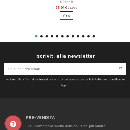
003448
35,91 €
39,90 €
View
Iscriviti alla newsletter
Puoi annullare l'iscrizione in ogni momenti. A questo scopo, cerca le info di contatto nelle note
legali.
PRE-VENDITA
Ti guidiamo nella scelta delle soluzioni più adatte