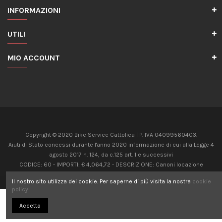
INFORMAZIONI
UTILI
MIO ACCOUNT
Copyright © 2020 Bike Service Cattolica | P. IVA 04099560403.
Aiuti di Stato concessi durante l'anno 2020 informazione di cui alla Legge 4
agosto 2017 n. 124, da c.125 art. 1 e successivi
CODICE: 60 - IMPORTI: € 4,064,72 - DESCRIZIONE: Canoni locazione
immobili uso non abitativo Art 28 c.5, D.L. 34/2020
Il nostro sito utilizza dei cookie. Per saperne di più visita la nostra
cookie
CODICE: 20 - IMPORTI: € 8,624,00 - DESCRIZIONE: Contributo Fondo perduto
policy
Art 25, D.L. 34/2020
Aggiungi al carrello
Accetta