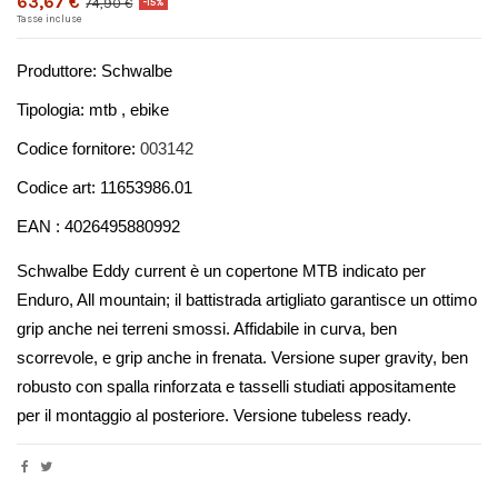
63,67 €
74,90 €
-15%
Tasse incluse
Produttore: Schwalbe
Tipologia: mtb , ebike 
Codice fornitore: 
003142
Codice art: 11653986.01
EAN : 4026495880992
Schwalbe Eddy current è un copertone MTB indicato per 
Enduro, All mountain; il battistrada artigliato garantisce un ottimo 
grip anche nei terreni smossi. Affidabile in curva, ben 
scorrevole, e grip anche in frenata. Versione super gravity, ben 
robusto con spalla rinforzata e tasselli studiati appositamente 
per il montaggio al posteriore. Versione tubeless ready.