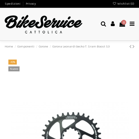
Spedizioni
Privacy
Wishlist (
0
)
0
Home
Componenti
Corone
Corona Leonardi Gecko T. Sram Boost S3
-10%
Nuovo