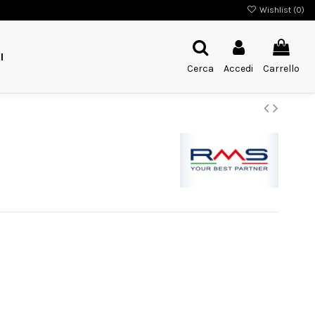
Wishlist (
0
)
I
Cerca
Accedi
Carrello