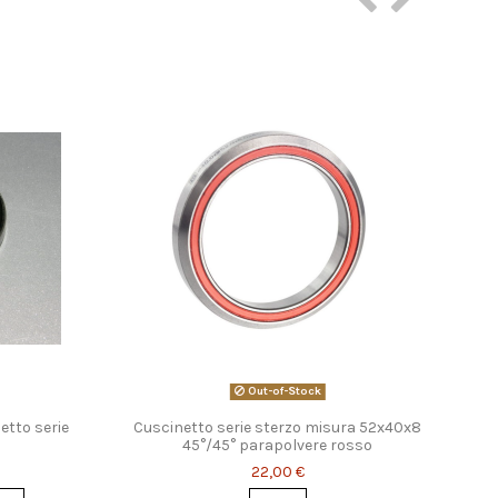
Out-of-Stock
tto serie
Cuscinetto serie sterzo misura 52x40x8
45°/45° parapolvere rosso
22,00 €