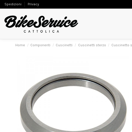
Spedizioni
Privacy
Home
Componenti
Cuscinetti
Cuscinetti sterzo
Cuscinetto 