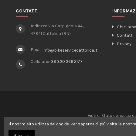
CONTATTI
INFORMAZ
Indirizzo:
Via Carpignola 44,
Chi siam
47841 Cattolica (RN)
Contatti
Privacy
Email:
info@bikeservicecattolica.it
Cellulare:
+39 320 266 2177
Aiuti di Stato concessi d
CODICE: 60 - IMPORTI: €
Il nostro sito utilizza dei cookie. Per saperne di più visita la nostr
CODICE: 20 -
Accetta