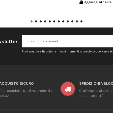
Aggiungi al carrel
wsletter
Puoi annullare l'iscrizione in ogni momenti. A questo scopo, cerca le i
ACQUISTO SICURO
SPEDIZIONI VELOC
Puoi acquistare online prodotti e
Ci affidiamo ai corrie
servizi
per la tua città