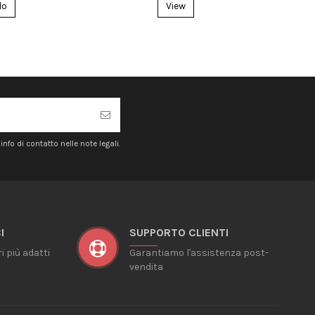
lo
View
nfo di contatto nelle note legali.
I
SUPPORTO CLIENTI
ri più adatti
Garantiamo l'assistenza post-
vendita