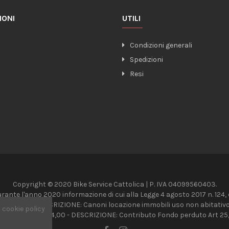
IONI
UTILI
o
Condizioni generali
Spedizioni
Resi
Copyright © 2020 Bike Service Cattolica | P. IVA 04099560403.
urante l'anno 2020 informazione di cui alla Legge 4 agosto 2017 n. 124, da
 4,064,72 - DESCRIZIONE: Canoni locazione immobili uso non abitativo 
a
cookie policy
 IMPORTI: € 8,624,00 - DESCRIZIONE: Contributo Fondo perduto Art 25,