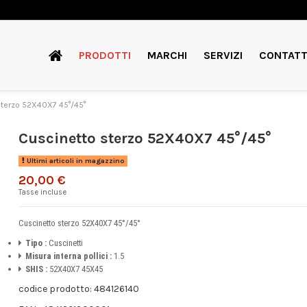
PRODOTTI
MARCHI
SERVIZI
CONTATT
sterzo 52X40X7 45°/45°
Cuscinetto sterzo 52X40X7 45°/45°
Ultimi articoli in magazzino
20,00 €
Tasse incluse
Cuscinetto sterzo 52X40X7 45°/45°
Tipo :
Cuscinetti
Misura interna pollici :
1.5
SHIS :
52X40X7 45X45
codice prodotto: 484126140