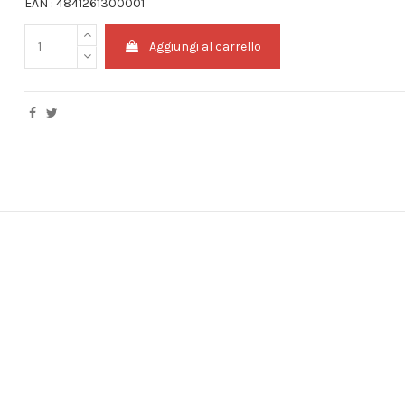
EAN : 4841261300001
Aggiungi al carrello
)