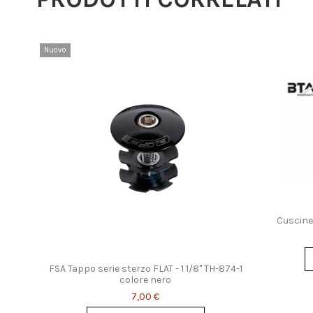
Nuovo
Cuscine
45°
FSA Tappo serie sterzo FLAT - 1 1/8" TH-874-1
colore nero
7,00 €