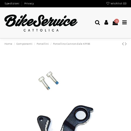
Spedizioni
Privacy
Wishlist (
0
)
0
Home
Componenti
Forcellini
Forcellino Cannondale KP158