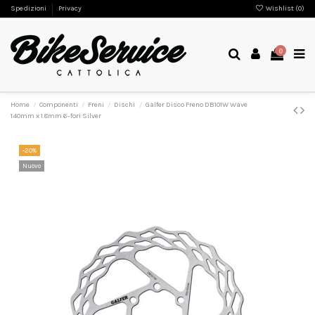
Spedizioni
Privacy
Wishlist (
0
)
0
Home
Componenti
Freni
Dischi
Galfer Disco Freno DB101W Wave
140mm x 1.8mm 6-fori Silver
-20%
Nuovo