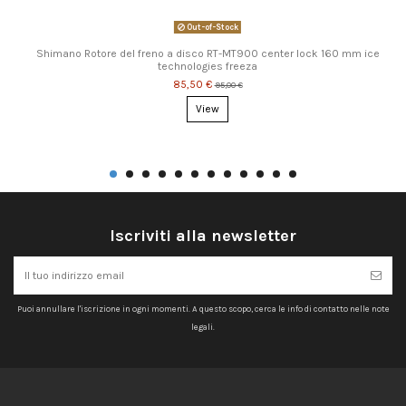
Out-of-Stock
Shimano Rotore del freno a disco RT-MT900 center lock 160 mm ice
technologies freeza
85,50 €
95,00 €
View
Iscriviti alla newsletter
Puoi annullare l'iscrizione in ogni momenti. A questo scopo, cerca le info di contatto nelle note
legali.