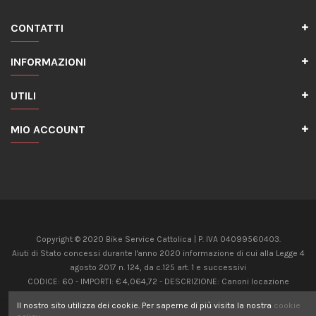
CONTATTI
INFORMAZIONI
UTILI
MIO ACCOUNT
Copyright © 2020 Bike Service Cattolica | P. IVA 04099560403.
Aiuti di Stato concessi durante l'anno 2020 informazione di cui alla Legge 4
agosto 2017 n. 124, da c.125 art. 1 e successivi
CODICE: 60 - IMPORTI: € 4,064,72 - DESCRIZIONE: Canoni locazione
immobili uso non abitativo Art 28 c.5, D.L. 34/2020
Il nostro sito utilizza dei cookie. Per saperne di più visita la nostra
cookie
CODICE: 20 - IMPORTI: € 8,624,00 - DESCRIZIONE: Contributo Fondo perduto