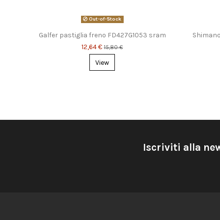
Out-of-Stock
Force
Galfer pastiglia freno FD427G1053 sram
Shimano 
12,64 €
15,80 €
View
Iscriviti alla ne