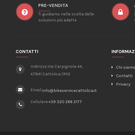
PRE-VENDITA
Ti guidiamo nella scelta delle
soluzioni più adatte
CONTATTI
INFORMAZ
Indirizzo:
Via Carpignola 44,
Chi siam
47841 Cattolica (RN)
Contatti
Privacy
Email:
info@bikeservicecattolica.it
Cellulare:
+39 320 266 2177