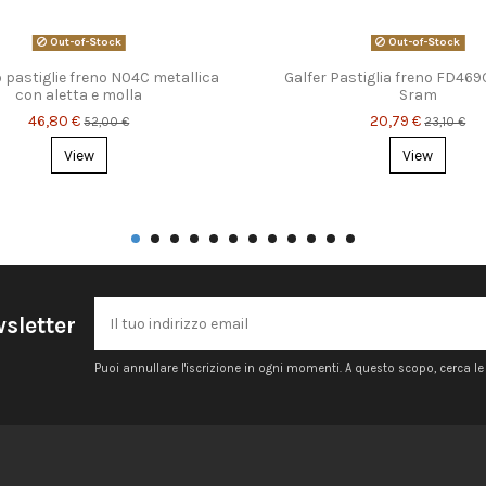
Out-of-Stock
Out-of-Stock
pastiglie freno N04C metallica
Galfer Pastiglia freno FD46
con aletta e molla
Sram
46,80 €
20,79 €
52,00 €
23,10 €
View
View
wsletter
Puoi annullare l'iscrizione in ogni momenti. A questo scopo, cerca le i