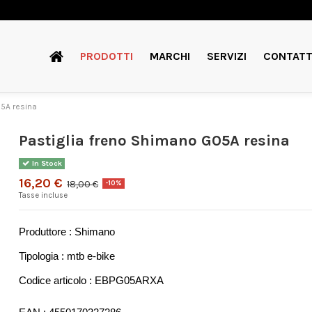
PRODOTTI
MARCHI
SERVIZI
CONTATT
05A resina
Pastiglia freno Shimano G05A resina
In Stock
16,20 €
18,00 €
-10%
Tasse incluse
Produttore : Shimano
Tipologia : mtb e-bike
Codice articolo : EBPG05ARXA