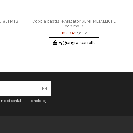
9G1851 MTB
Coppia pastiglie Alligator SEMI-METALLICHE
G
con molle
12,60 €
14,00 €
Aggiungi al carrello
nfo di contatto nelle note legali.