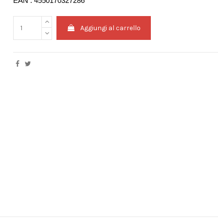
EAN : 4550170327286
Aggiungi al carrello
)