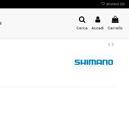
Wishlist (
0
)
I
Cerca
Accedi
Carrello