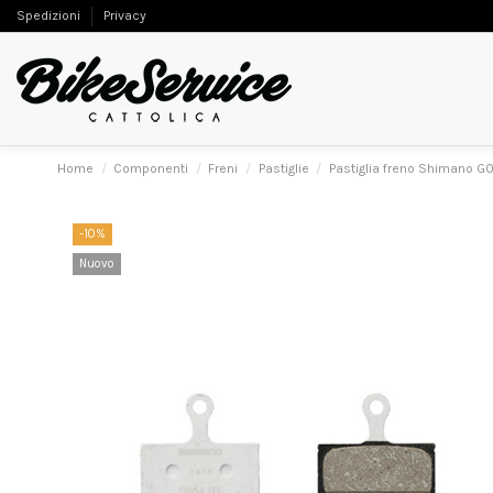
Spedizioni
Privacy
Home
Componenti
Freni
Pastiglie
Pastiglia freno Shimano G
-10%
Nuovo