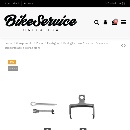
Spedizioni
Privacy
Wishlist (
0
)
0
Home
Componenti
Freni
Pastiglie
Pastiglie freni Sram red/force axs
supporto acciaio organiche
-10%
Nuovo