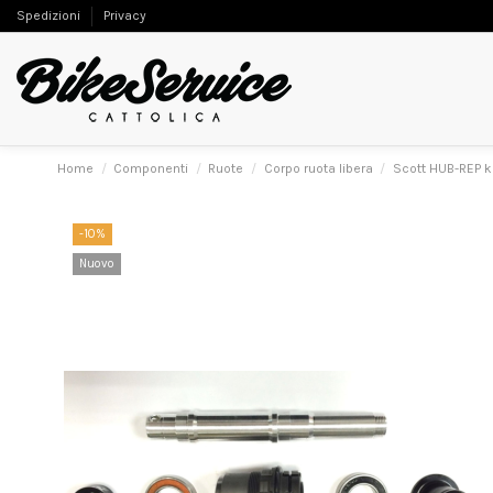
Spedizioni
Privacy
Home
Componenti
Ruote
Corpo ruota libera
Scott HUB-REP k
-10%
Nuovo