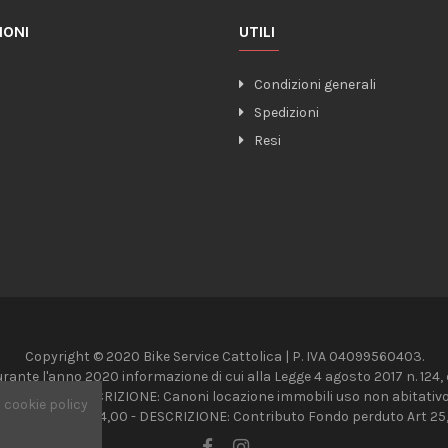
IONI
UTILI
o
Condizioni generali
Spedizioni
Resi
Copyright © 2020 Bike Service Cattolica | P. IVA 04099560403.
urante l'anno 2020 informazione di cui alla Legge 4 agosto 2017 n. 124, da
 4,064,72 - DESCRIZIONE: Canoni locazione immobili uso non abitativo 
a
cookie policy
 IMPORTI: € 8,624,00 - DESCRIZIONE: Contributo Fondo perduto Art 25,