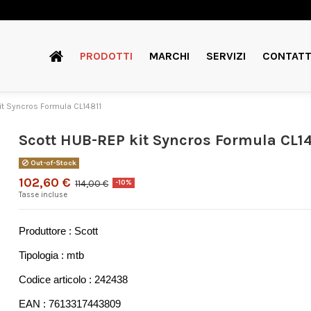
PRODOTTI
MARCHI
SERVIZI
CONTATT
it Syncros Formula CL14811
Scott HUB-REP kit Syncros Formula CL1
Out-of-Stock
102,60 €
114,00 €
-10%
Tasse incluse
Produttore : Scott
Tipologia : mtb
Codice articolo : 242438
EAN : 7613317443809