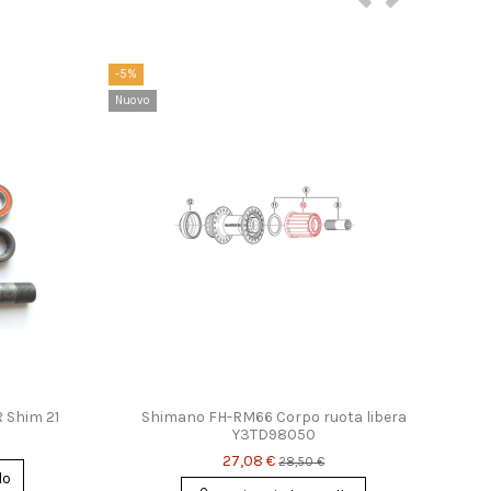
-5%
-10%
Nuovo
Nuov
R Shim 21
Shimano FH-RM66 Corpo ruota libera
Sh
Y3TD98050
27,08 €
28,50 €
lo