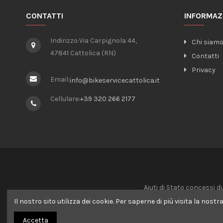
CONTATTI
INFORMAZ
Indirizzo:
Via Carpignola 44,
Chi siam
47841 Cattolica (RN)
Contatti
Privacy
Email:
info@bikeservicecattolica.it
Cellulare:
+39 320 266 2177
Aiuti di Stato concessi d
CODICE: 60 - IMPORTI: €
Il nostro sito utilizza dei cookie. Per saperne di più visita la nostr
CODICE: 20 -
Accetta