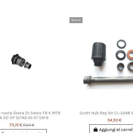
Nuovo
 ruota libera Dt Swiss FB K MTB
Scott Hub Rep kit CL-3248 
A XD 3P 12/142 AS ST SM B
54,50 €
73,15 €
77,00 €
Aggiungi al carrel