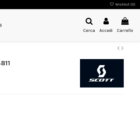
Wishlist (
0
)
I
Cerca
Accedi
Carrello
4811