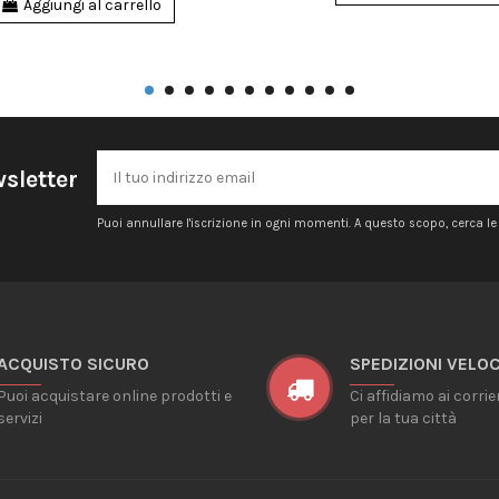
Aggiungi al carrello
wsletter
Puoi annullare l'iscrizione in ogni momenti. A questo scopo, cerca le i
ACQUISTO SICURO
SPEDIZIONI VELOC
Puoi acquistare online prodotti e
Ci affidiamo ai corrie
servizi
per la tua città