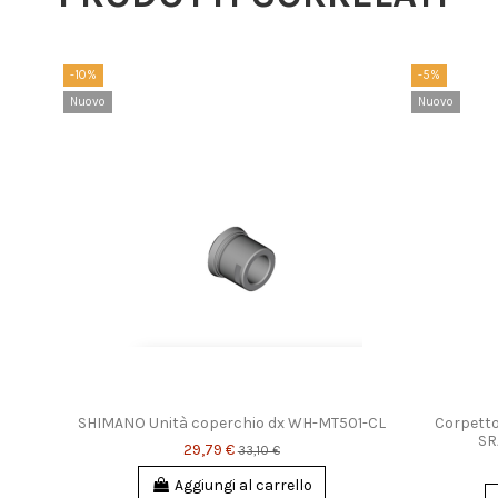
-10%
-5%
Nuovo
Nuovo
T400-
SHIMANO Unità coperchio dx WH-MT501-CL
Corpetto
SR
29,79 €
33,10 €
Aggiungi al carrello