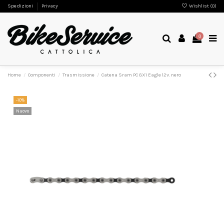
Spedizioni
Privacy
Wishlist (
0
)
0
Home
Componenti
Trasmissione
Catena Sram PC GX1 Eagle 12v. nero
-10%
Nuovo