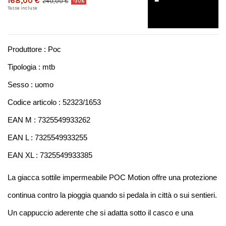
168,00 €
240,00 €
-30%
Tasse incluse
Produttore : Poc
Tipologia : mtb
Sesso : uomo
Codice articolo : 52323/1653
EAN M : 7325549933262
EAN L : 7325549933255
EAN XL : 7325549933385
La giacca sottile impermeabile POC Motion offre una protezione 
continua contro la pioggia quando si pedala in città o sui sentieri. 
Un cappuccio aderente che si adatta sotto il casco e una 