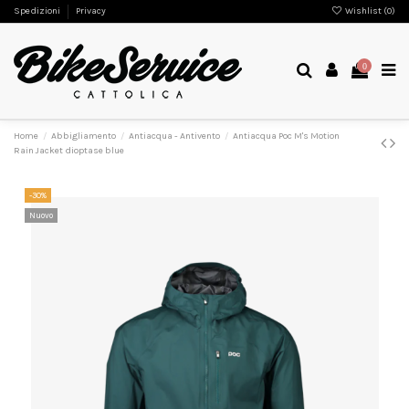
Spedizioni
Privacy
Wishlist (
0
)
0
Home
Abbigliamento
Antiacqua - Antivento
Antiacqua Poc M's Motion
Rain Jacket dioptase blue
-30%
Nuovo