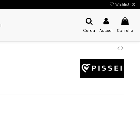
Wishlist (
0
)
I
Cerca
Accedi
Carrello