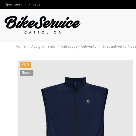
Spedizioni
Privacy
Home
Abbigliamento
Antiacqua - Antivento
Gilet antivento Piss
-10%
Nuovo