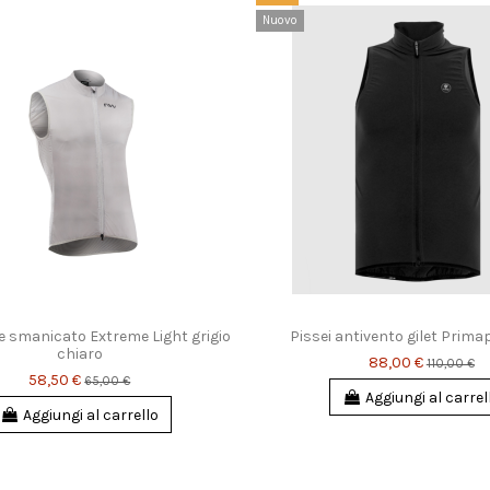
Nuovo
 smanicato Extreme Light grigio
Pissei antivento gilet Prima
chiaro
88,00 €
110,00 €
58,50 €
65,00 €
Aggiungi al carrel
Aggiungi al carrello