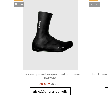
Nuovo
Nuovo
ni
Copriscarpa antiacqua in silicone con
Northwave
bottone
29,52 €
36,90 €
Aggiungi al carrello