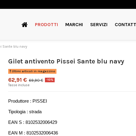
PRODOTTI
MARCHI
SERVIZI
CONTATT
ei Sante blu navy
Gilet antivento Pissei Sante blu navy
Ultimi articoli in magazzino
62,91 €
69,90 €
-10%
Tasse incluse
Produttore : PISSEI
Tipologia : strada
EAN S : 8102532006429
EAN M : 8102532006436