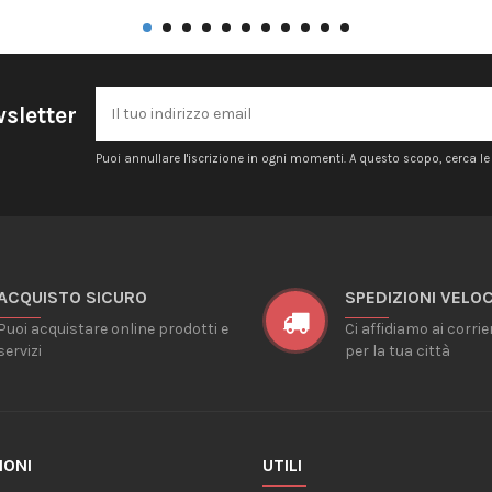
wsletter
Puoi annullare l'iscrizione in ogni momenti. A questo scopo, cerca le i
ACQUISTO SICURO
SPEDIZIONI VELOC
Puoi acquistare online prodotti e
Ci affidiamo ai corrie
servizi
per la tua città
IONI
UTILI