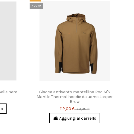
Nuovo
Nuov
pelle nero
Giacca antivento mantellina Poc M'S
Mantle Thermal hoodie da uomo Jasper
Brow
112,00 €
lo
160,00 €
Aggiungi al carrello