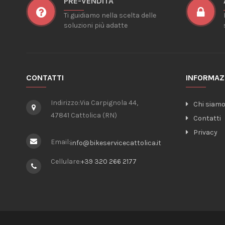
PRE-VENDITA
Ti guidiamo nella scelta delle
soluzioni più adatte
CONTATTI
INFORMAZ
Indirizzo:
Via Carpignola 44,
Chi siam
47841 Cattolica (RN)
Contatti
Privacy
Email:
info@bikeservicecattolica.it
Cellulare:
+39 320 266 2177