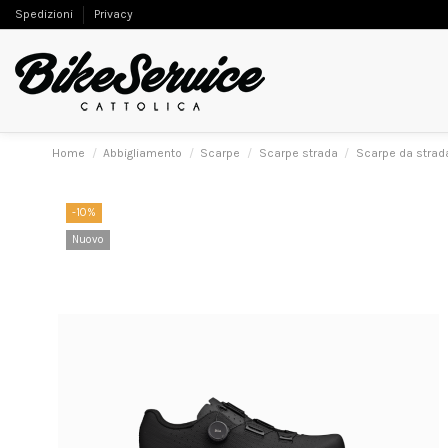
Spedizioni
Privacy
Home
Abbigliamento
Scarpe
Scarpe strada
Scarpe da strad
-10%
Nuovo