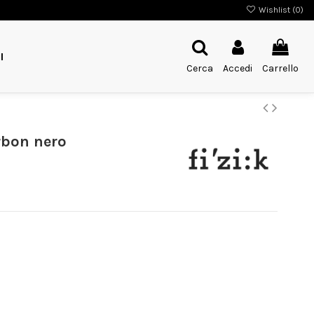
Wishlist (
0
)
I
Cerca
Accedi
Carrello
rbon nero