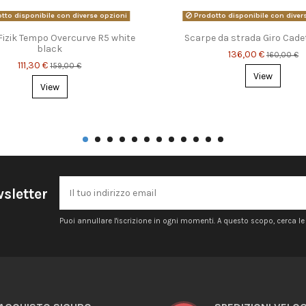
tto disponibile con diverse opzioni
Prodotto disponibile con diver
Fizik Tempo Overcurve R5 white
Scarpe da strada Giro Cade
black
136,00 €
160,00 €
111,30 €
159,00 €
View
View
wsletter
Puoi annullare l'iscrizione in ogni momenti. A questo scopo, cerca le i