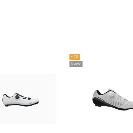
-15%
Nuovo