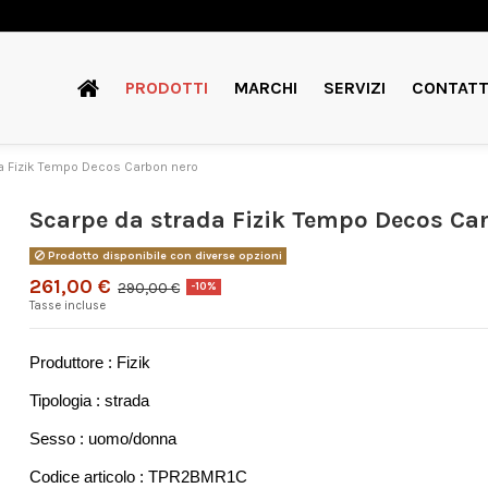
PRODOTTI
MARCHI
SERVIZI
CONTATT
a Fizik Tempo Decos Carbon nero
Scarpe da strada Fizik Tempo Decos Ca
Prodotto disponibile con diverse opzioni
261,00 €
290,00 €
-10%
Tasse incluse
Produttore : Fizik
Tipologia : strada
Sesso : uomo/donna
Codice articolo : TPR2BMR1C