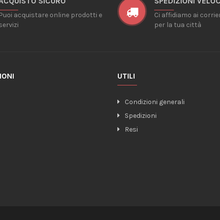
ACQUISTO SICURO
SPEDIZIONI VELOC
Puoi acquistare online prodotti e
Ci affidiamo ai corrie
servizi
per la tua città
IONI
UTILI
o
Condizioni generali
Spedizioni
Resi