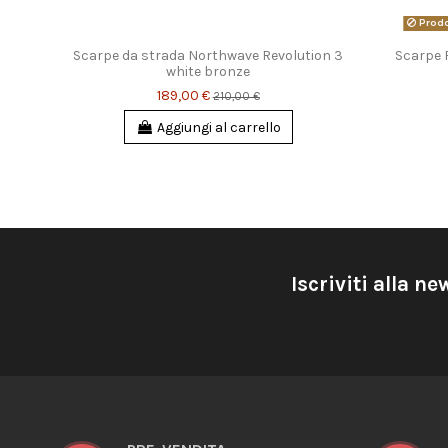
Prodo
ave
Scarpe da strada Northwave Revolution 3
Scarpe 
white bronze
189,00 €
210,00 €
Aggiungi al carrello
Iscriviti alla ne