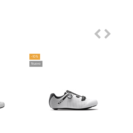
-10%
-10%
Nuovo
Nuov