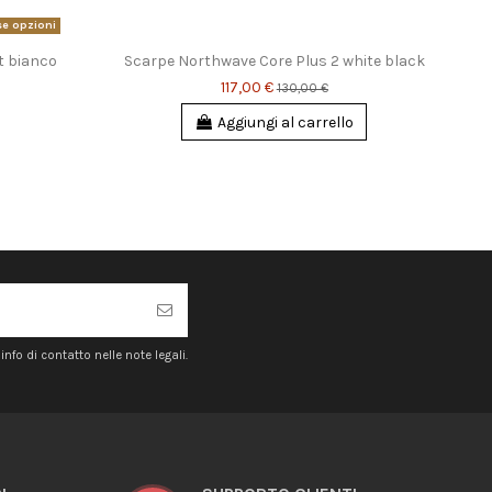
se opzioni
t bianco
Scarpe Northwave Core Plus 2 white black
Dm
117,00 €
130,00 €
Aggiungi al carrello
nfo di contatto nelle note legali.