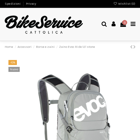
Spedizioni
Privacy
Wishlist (
0
)
0
Home
Accessori
Borse e zaini
Zaino Evoc Ride 12l stone
-10%
Nuovo