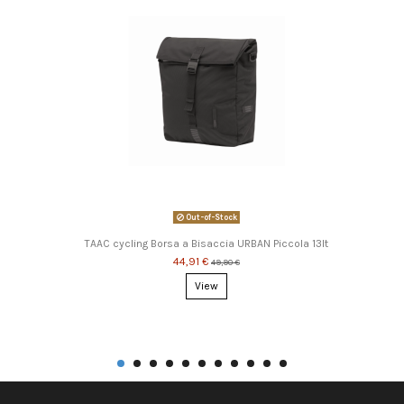
Out-of-Stock
TAAC cycling Borsa a Bisaccia URBAN Piccola 13lt
44,91 €
49,90 €
View