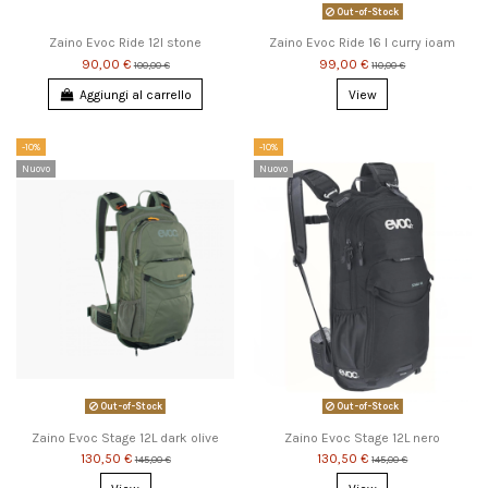
Out-of-Stock
Zaino Evoc Ride 12l stone
Zaino Evoc Ride 16 l curry ioam
90,00 €
99,00 €
100,00 €
110,00 €
Aggiungi al carrello
View
-10%
-10%
Nuovo
Nuovo
Out-of-Stock
Out-of-Stock
Zaino Evoc Stage 12L dark olive
Zaino Evoc Stage 12L nero
130,50 €
130,50 €
145,00 €
145,00 €