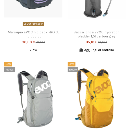
Out-of-Stock
Marsupio EVOC hip pack PRO 3L
Sacca idrica EVOC hydration
multicolour
bladder 1,5l carbon grey
90,00 €
35,10 €
100,00 €
39,00 €
View
Aggiungi al carrello
-10%
-10%
Nuovo
Nuovo