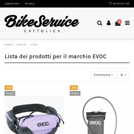
Spedizioni
Privacy
Wishlist (
0
)
0
Home
Marchi
EVOC
Lista dei prodotti per il marchio EVOC
Seleziona
6
-10%
-10%
Nuovo
Nuovo