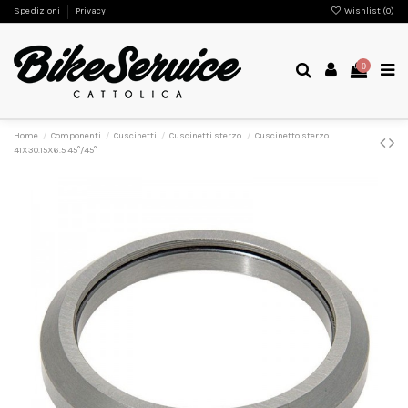
Spedizioni
Privacy
Wishlist (
0
)
0
Home
Componenti
Cuscinetti
Cuscinetti sterzo
Cuscinetto sterzo
41X30.15X6.5 45°/45°