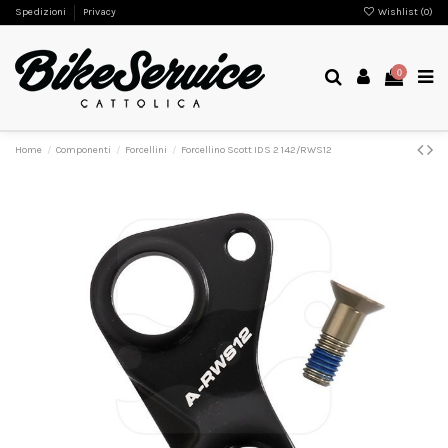
Spedizioni
Privacy
Wishlist (
0
)
0
Home
Componenti
Forcellini
Forcellino Scott IDS 2 142/RWS12